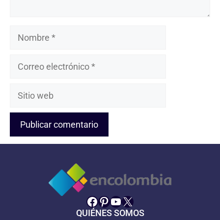
Nombre
Correo
electrónico
Sitio
web
Facebook
Pinterest
YouTube
X
QUIÉNES SOMOS