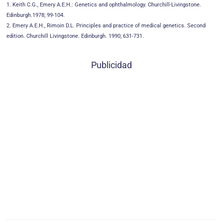
1. Keith C.G., Emery A.E.H.: Genetics and ophthalmology. Churchill-Livingstone.
Edinburgh.1978; 99-104.
2. Emery A.E.H., Rimoin D.L. Principles and practice of medical genetics. Second
edition. Churchill Livingstone. Edinburgh. 1990; 631-731.
Publicidad