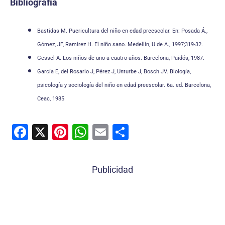
Bibliografía
Bastidas M. Puericultura del niño en edad preescolar. En: Posada Á.,
Gómez, JF, Ramírez H. El niño sano. Medellín, U de A., 1997;319-32.
Gessel A. Los niños de uno a cuatro años. Barcelona, Paidós, 1987.
García E, del Rosario J, Pérez J, Unturbe J, Bosch JV. Biología,
psicología y sociología del niño en edad preescolar. 6a. ed. Barcelona,
Ceac, 1985
F
X
Pi
W
E
C
a
nt
h
m
o
c
er
at
ai
m
Publicidad
e
e
s
l
p
b
st
A
ar
o
p
tir