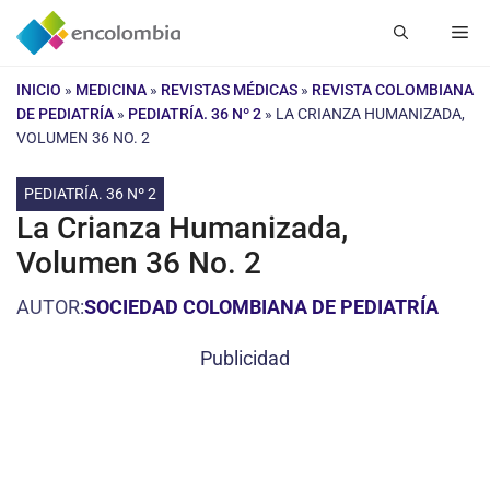
Saltar
Me
al
contenido
INICIO
»
MEDICINA
»
REVISTAS MÉDICAS
»
REVISTA COLOMBIANA
DE PEDIATRÍA
»
PEDIATRÍA. 36 Nº 2
»
LA CRIANZA HUMANIZADA,
VOLUMEN 36 NO. 2
PEDIATRÍA. 36 Nº 2
La Crianza Humanizada,
Volumen 36 No. 2
AUTOR:
SOCIEDAD COLOMBIANA DE PEDIATRÍA
Publicidad