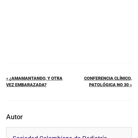
o
p
k
« ¿AMAMANTANDO, Y OTRA
CONFERENCIA CLÍNICO,
VEZ EMBARAZADA?
PATOLÓGICA NO 30 »
Autor