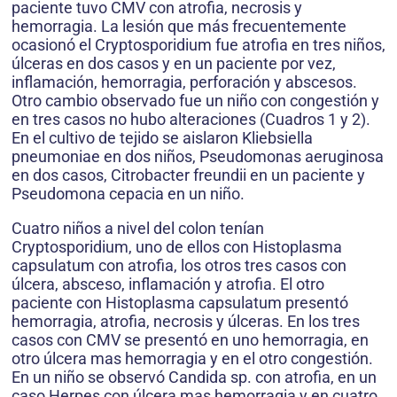
paciente tuvo CMV con atrofia, necrosis y
hemorragia. La lesión que más frecuentemente
ocasionó el Cryptosporidium fue atrofia en tres niños,
úlceras en dos casos y en un paciente por vez,
inflamación, hemorragia, perforación y abscesos.
Otro cambio observado fue un niño con congestión y
en tres casos no hubo alteraciones (Cuadros 1 y 2).
En el cultivo de tejido se aislaron Kliebsiella
pneumoniae en dos niños, Pseudomonas aeruginosa
en dos casos, Citrobacter freundii en un paciente y
Pseudomona cepacia en un niño.
Cuatro niños a nivel del colon tenían
Cryptosporidium, uno de ellos con Histoplasma
capsulatum con atrofia, los otros tres casos con
úlcera, absceso, inflamación y atrofia. El otro
paciente con Histoplasma capsulatum presentó
hemorragia, atrofia, necrosis y úlceras. En los tres
casos con CMV se presentó en uno hemorragia, en
otro úlcera mas hemorragia y en el otro congestión.
En un niño se observó Candida sp. con atrofia, en un
caso Herpes con úlcera mas hemorragia y en cuatro