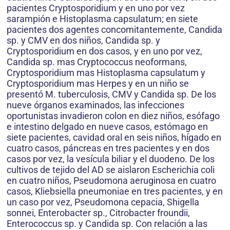
pacientes Cryptosporidium y en uno por vez
sarampión e Histoplasma capsulatum; en siete
pacientes dos agentes concomitantemente, Candida
sp. y CMV en dos niños, Candida sp. y
Cryptosporidium en dos casos, y en uno por vez,
Candida sp. mas Cryptococcus neoformans,
Cryptosporidium mas Histoplasma capsulatum y
Cryptosporidium mas Herpes y en un niño se
presentó M. tuberculosis, CMV y Candida sp. De los
nueve órganos examinados, las infecciones
oportunistas invadieron colon en diez niños, esófago
e intestino delgado en nueve casos, estómago en
siete pacientes, cavidad oral en seis niños, hígado en
cuatro casos, páncreas en tres pacientes y en dos
casos por vez, la vesícula biliar y el duodeno. De los
cultivos de tejido del AD se aislaron Escherichia coli
en cuatro niños, Pseudomona aeruginosa en cuatro
casos, Kliebsiella pneumoniae en tres pacientes, y en
un caso por vez, Pseudomona cepacia, Shigella
sonnei, Enterobacter sp., Citrobacter froundii,
Enterococcus sp. y Candida sp. Con relación a las