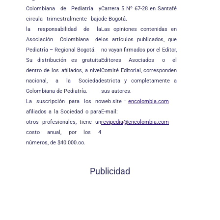
Colombiana de Pediatría y
Carrera 5 Nº 67-28 en Santafé
circula trimestralmente bajo
de Bogotá.
la responsabilidad de la
Las opiniones contenidas en
Asociación Colombiana de
los artículos publicados, que
Pediatría – Regional Bogotá.
no vayan firmados por el Editor,
Su distribución es gratuita
Editores Asociados o el
dentro de los afiliados, a nivel
Comité Editorial, corresponden
nacional, a la Sociedad
estricta y completamente a
Colombiana de Pediatría.
sus autores.
La suscripción para los no
web site –
encolombia.com
afiliados a la Sociedad o para
E-mail:
otros profesionales, tiene un
revipedia@encolombia.com
costo anual, por los 4
números, de $40.000.oo.
Publicidad