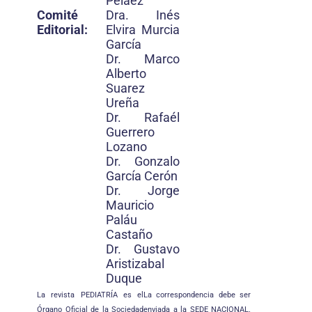
Peláez
Comité
Dra. Inés
Editorial:
Elvira Murcia
García
Dr. Marco
Alberto
Suarez
Ureña
Dr. Rafaél
Guerrero
Lozano
Dr. Gonzalo
García Cerón
Dr. Jorge
Mauricio
Paláu
Castaño
Dr. Gustavo
Aristizabal
Duque
La revista PEDIATRÍA es el
La correspondencia debe ser
Órgano Oficial de la Sociedad
enviada a la SEDE NACIONAL.