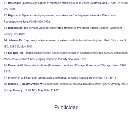
11.
Hocking B:
Epidemiology aspect of repetition strain injury in Telecom, Australia Med. J. Aust, 147: 218-
222, 1986.
12.
Higgs
, et al. Upper extremity impairment in workers performing repetitive tasks. Plastic and
Reconstructive Surg, 90: 614-620, 1992.
13.
Hippocrates
: The genuine work of Hippocrates, translated by Francis Adams, London, Sydenham
Society, 798-1849.
14.
Johnson RK
: Psychological Assessment of patients with industrial hand injuries. Hand Clinics, vol. 9,
N° 2, 221-230, May, 1993.
15.
Kai-Nan- An
. Tendon Biomechanics: Age related changes in function and forces in AAOS Symposium:
Musculoskeletal Soft Tissue Aging. Impact in Mobility New York, 1993.
16.
Ramazzini B
: De morbis artifician (Diseases of workers) Chicago, University of Chicago Press, 1940,
13-17.
17.
Sheifer
, et al. Finger skin temperature and manual dexterity. Applied ergonomics, 15: 135-141.
18.
Williams R, Westmoreland M
: Occupational cumulative trauma disorders of the upper extremity. Am J.
Occup. Therapy, vol. 48, N° 5, May 1994, 411-420.
Publicidad