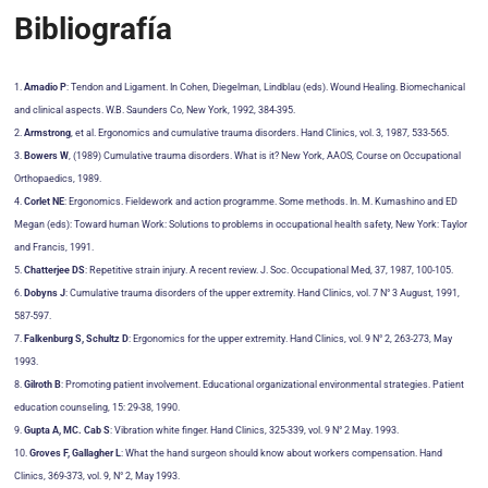
Bibliografía
1.
Amadio P
: Tendon and Ligament. In Cohen, Diegelman, Lindblau (eds). Wound Healing. Biomechanical
and clinical aspects. W.B. Saunders Co, New York, 1992, 384-395.
2.
Armstrong
, et al. Ergonomics and cumulative trauma disorders. Hand Clinics, vol. 3, 1987, 533-565.
3.
Bowers W
, (1989) Cumulative trauma disorders. What is it? New York, AAOS, Course on Occupational
Orthopaedics, 1989.
4.
Corlet NE
: Ergonomics. Fieldework and action programme. Some methods. In. M. Kumashino and ED
Megan (eds): Toward human Work: Solutions to problems in occupational health safety, New York: Taylor
and Francis, 1991.
5.
Chatterjee DS
: Repetitive strain injury. A recent review. J. Soc. Occupational Med, 37, 1987, 100-105.
6.
Dobyns J
: Cumulative trauma disorders of the upper extremity. Hand Clinics, vol. 7 N° 3 August, 1991,
587-597.
7.
Falkenburg S, Schultz D
: Ergonomics for the upper extremity. Hand Clinics, vol. 9 N° 2, 263-273, May
1993.
8.
Gilroth B
: Promoting patient involvement. Educational organizational environmental strategies. Patient
education counseling, 15: 29-38, 1990.
9.
Gupta A, MC. Cab S
: Vibration white finger. Hand Clinics, 325-339, vol. 9 N° 2 May. 1993.
10.
Groves F, Gallagher L
: What the hand surgeon should know about workers compensation. Hand
Clinics, 369-373, vol. 9, N° 2, May 1993.