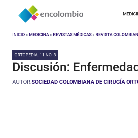
Saltar
al
MEDICI
contenido
INICIO
»
MEDICINA
»
REVISTAS MÉDICAS
»
REVISTA COLOMBIAN
ORTOPEDIA. 11 NO. 3
Discusión: Enfermeda
AUTOR:
SOCIEDAD COLOMBIANA DE CIRUGÍA ORT