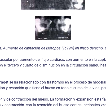
5a. Aumento de captación de isótopos (Tc99n) en ilíaco derecho.
 vascular por aumento del flujo cardiaco, con aumento en la cap
n el tercero y cuarto de disminución en la circulación sanguíne
aget se ha relacionado con trastornos en el proceso de modela
 y resorción que tiene el hueso en todo el curso de la vida, pe
n y de contracción del hueso. La formación y expansión estaría
y contracción, con la resorción del hueso cortical perióstico y/