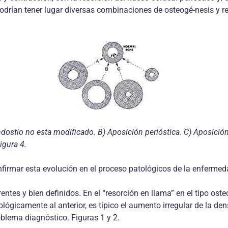
e podrían tener lugar diversas combinaciones de osteogé-nesis y
endostio no esta modificado. B) Aposición perióstica. C) Aposició
igura 4.
nfirmar esta evolución en el proceso patológicos de la enfermed
entes y bien definidos. En el “resorción en llama” en el tipo os
ógicamente al anterior, es típico el aumento irregular de la de
blema diagnóstico. Figuras 1 y 2.