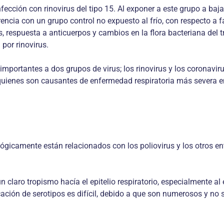
ección con rinovirus del tipo 15. Al exponer a este grupo a baj
cia con un grupo control no expuesto al frío, con respecto a fa
, respuesta a anticuerpos y cambios en la flora bacteriana del t
 por rinovirus.
portantes a dos grupos de virus; los rinovirus y los coronavirus
us, quienes son causantes de enfermedad respiratoria más severa
lógicamente están relacionados con los poliovirus y los otros en
un claro tropismo hacía el epitelio respiratorio, especialmente a
icación de serotipos es difícil, debido a que son numerosos y n