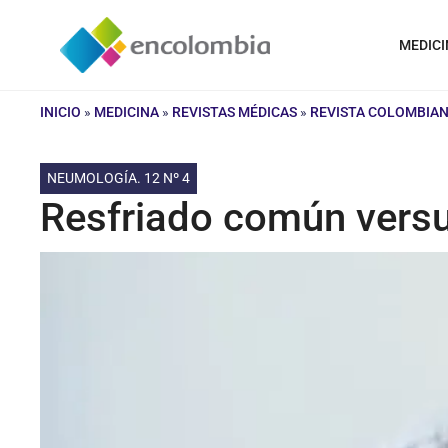
Saltar
al
MEDICI
contenido
INICIO
»
MEDICINA
»
REVISTAS MÉDICAS
»
REVISTA COLOMBIA
NEUMOLOGÍA. 12 Nº 4
Resfriado común versu