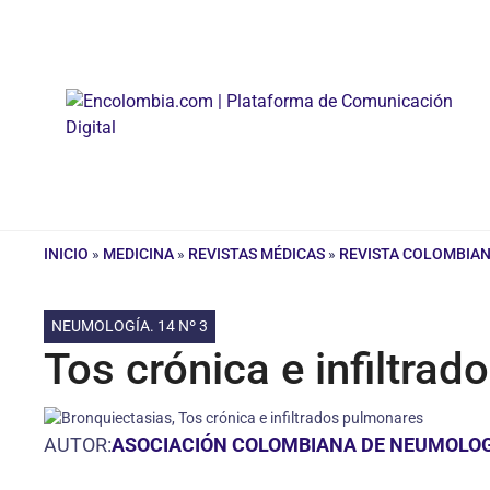
Saltar
al
contenido
INICIO
»
MEDICINA
»
REVISTAS MÉDICAS
»
REVISTA COLOMBIA
NEUMOLOGÍA. 14 Nº 3
Tos crónica e infiltra
AUTOR:
ASOCIACIÓN COLOMBIANA DE NEUMOLOGÍ