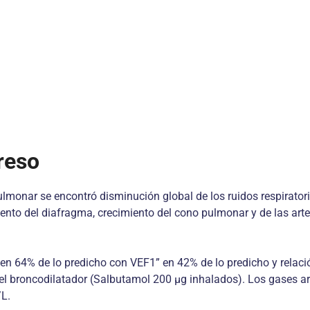
reso
ulmonar se encontró disminución global de los ruidos respirator
to del diafragma, crecimiento del cono pulmonar y de las arte
n 64% de lo predicho con VEF1” en 42% de lo predicho y relaci
n el broncodilatador (Salbutamol 200 μg inhalados). Los gases ar
L.