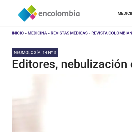
Saltar
al
MEDICI
contenido
INICIO
»
MEDICINA
»
REVISTAS MÉDICAS
»
REVISTA COLOMBIA
NEUMOLOGÍA. 14 Nº 3
Editores, nebulización 