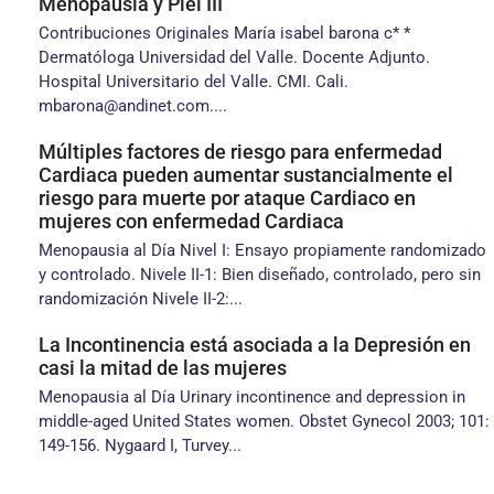
Menopausia y Piel III
Contribuciones Originales María isabel barona c* *
Dermatóloga Universidad del Valle. Docente Adjunto.
Hospital Universitario del Valle. CMI. Cali.
mbarona@andinet.com....
Múltiples factores de riesgo para enfermedad
Cardiaca pueden aumentar sustancialmente el
riesgo para muerte por ataque Cardiaco en
mujeres con enfermedad Cardiaca
Menopausia al Día Nivel I: Ensayo propiamente randomizado
y controlado. Nivele II-1: Bien diseñado, controlado, pero sin
randomización Nivele II-2:...
La Incontinencia está asociada a la Depresión en
casi la mitad de las mujeres
Menopausia al Día Urinary incontinence and depression in
middle-aged United States women. Obstet Gynecol 2003; 101:
149-156. Nygaard I, Turvey...