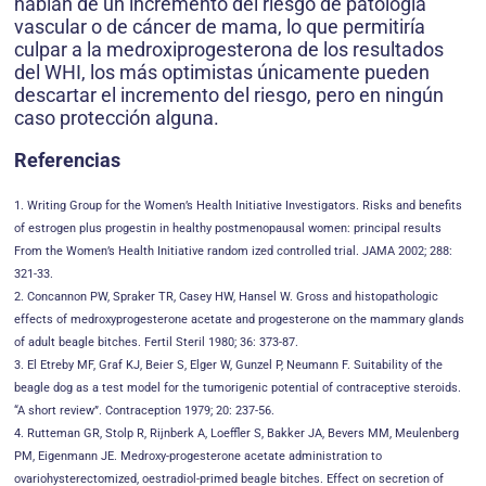
hablan de un incremento del riesgo de patología
vascular o de cáncer de mama, lo que permitiría
culpar a la medroxiprogesterona de los resultados
del WHI, los más optimistas únicamente pueden
descartar el incremento del riesgo, pero en ningún
caso protección alguna.
Referencias
1. Writing Group for the Women’s Health Initiative Investigators. Risks and benefits
of estrogen plus progestin in healthy postmenopausal women: principal results
From the Women’s Health Initiative random ized controlled trial. JAMA 2002; 288:
321-33.
2. Concannon PW, Spraker TR, Casey HW, Hansel W. Gross and histopathologic
effects of medroxyprogesterone acetate and progesterone on the mammary glands
of adult beagle bitches. Fertil Steril 1980; 36: 373-87.
3. El Etreby MF, Graf KJ, Beier S, Elger W, Gunzel P, Neumann F. Suitability of the
beagle dog as a test model for the tumorigenic potential of contraceptive steroids.
“A short review”. Contraception 1979; 20: 237-56.
4. Rutteman GR, Stolp R, Rijnberk A, Loeffler S, Bakker JA, Bevers MM, Meulenberg
PM, Eigenmann JE. Medroxy-progesterone acetate administration to
ovariohysterectomized, oestradiol-primed beagle bitches. Effect on secretion of