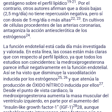
19-21
gestágeno sobre el perfil lipídico
. Por el
contrario, otros autores afirman que a dosis bajas
(2,5 mg/día) no tiene repercusión negativa, pero sí
22, 23
con dosis de 5 mg/día o más altas
. En cultivos
de células procedentes de las arterias coronarias,
antagoniza la acción antiesclerótica de los
24
estrógenos
.
La función endotelial está cada día más investigada
y valorada. En esta línea, las cosas están más claras
que con respecto al perfil lipídico, ya que todos los
estudios son coincidentes: la medroxiprogesterona
parece influir negativamente en la función endotelial.
Así se ha visto que disminuye la vasodilatación
25, 26
inducida por los estrógenos
y que atenúa la
27
producción de ÓXIDO NÍTRICO inducida por ellos
.
Desde el punto de vista cardiaco, la
medroxiprogesterona aumenta la masa muscular del
ventrículo izquierdo, en parte por el aumento del
28
“insulin-like growth factor-1” (IGF-1)
28, aunque