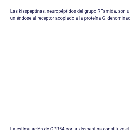
Las kisspeptinas, neuropéptidos del grupo RFamida, son un
uniéndose al receptor acoplado a la proteína G, denomin
La estimulación de GPR54 por la kisspeptina constituye el