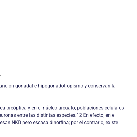
7
a función gonadal e hipogonadotropismo y conservan la
a preóptica y en el núcleo arcuato, poblaciones celulares
ronas entre las distintas especies.12 En efecto, en el
san NKB pero escasa dinorfina; por el contrario, existe