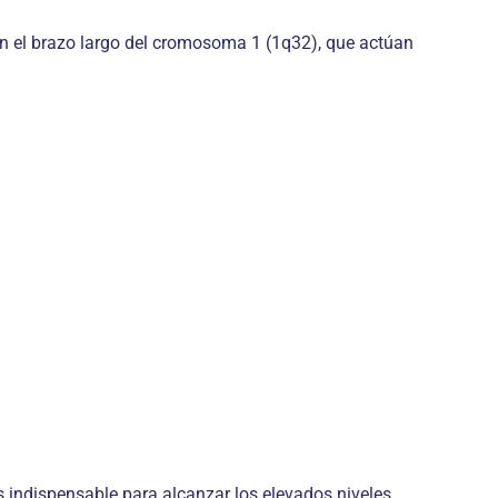
en el brazo largo del cromosoma 1 (1q32), que actúan
s indispensable para alcanzar los elevados niveles