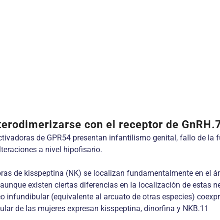
terodimerizarse con el receptor de GnRH.
tivadoras de GPR54 presentan infantilismo genital, fallo de l
eraciones a nivel hipofisario.
ras de kisspeptina (NK) se localizan fundamentalmente en el áre
nque existen ciertas diferencias en la localización de estas neu
 infundibular (equivalente al arcuato de otras especies) coexpre
lar de las mujeres expresan kisspeptina, dinorfina y NKB.11