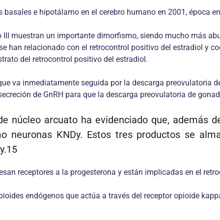
basales e hipotálamo en el cerebro humano en 2001, época en 
culo III muestran un importante dimorfismo, siendo mucho más ab
e han relacionado con el retrocontrol positivo del estradiol y 
ato del retrocontrol positivo del estradiol.
ue va inmediatamente seguida por la descarga preovulatoria d
secreción de GnRH para que la descarga preovulatoria de gonad
 de núcleo arcuato ha evidenciado que, además d
ómo neuronas KNDy. Estos tres productos se alm
Dy.15
resan receptores a la progesterona y están implicadas en el retr
opioides endógenos que actúa a través del receptor opioide kap