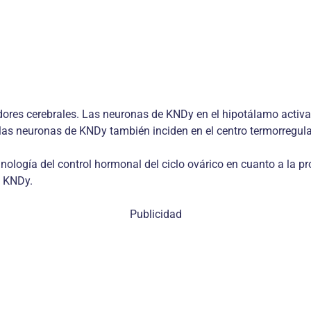
res cerebrales. Las neuronas de KNDy en el hipotálamo activan 
las neuronas de KNDy también inciden en el centro termorregul
rinología del control hormonal del ciclo ovárico en cuanto a la
s KNDy.
Publicidad