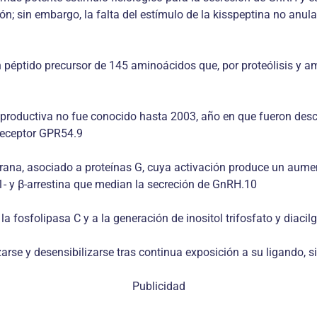
; sin embargo, la falta del estímulo de la kisspeptina no anula
 péptido precursor de 145 aminoácidos que, por proteólisis y am
ía reproductiva no fue conocido hasta 2003, año en que fueron 
receptor GPR54.9
a, asociado a proteínas G, cuya activación produce un aumento
1- y β-arrestina que median la secreción de GnRH.10
a fosfolipasa C y a la generación de inositol trifosfato y diacilg
arse y desensibilizarse tras continua exposición a su ligando, 
Publicidad