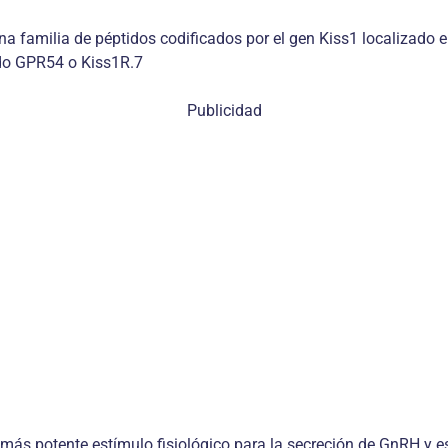
a familia de péptidos codificados por el gen Kiss1 localizado 
ado GPR54 o Kiss1R.7
Publicidad
 más potente estímulo fisiológico para la secreción de GnRH y e