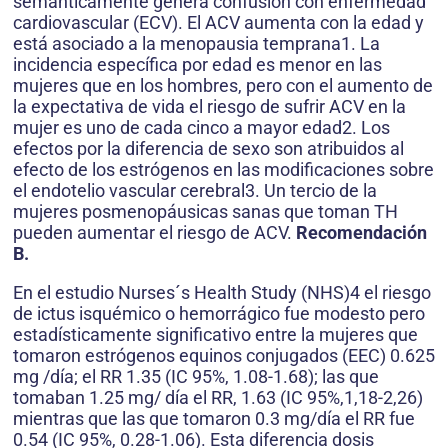
semánticamente genera confusión con enfermedad
cardiovascular (ECV). El ACV aumenta con la edad y
está asociado a la menopausia temprana1. La
incidencia específica por edad es menor en las
mujeres que en los hombres, pero con el aumento de
la expectativa de vida el riesgo de sufrir ACV en la
mujer es uno de cada cinco a mayor edad2. Los
efectos por la diferencia de sexo son atribuidos al
efecto de los estrógenos en las modificaciones sobre
el endotelio vascular cerebral3. Un tercio de la
mujeres posmenopáusicas sanas que toman TH
pueden aumentar el riesgo de ACV.
Recomendación
B.
En el estudio Nurses´s Health Study (NHS)4 el riesgo
de ictus isquémico o hemorrágico fue modesto pero
estadísticamente significativo entre la mujeres que
tomaron estrógenos equinos conjugados (EEC) 0.625
mg /día; el RR 1.35 (IC 95%, 1.08-1.68); las que
tomaban 1.25 mg/ día el RR, 1.63 (IC 95%,1,18-2,26)
mientras que las que tomaron 0.3 mg/día el RR fue
0.54 (IC 95%, 0.28-1.06). Esta diferencia dosis