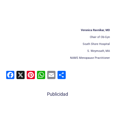
Veronica Ravnikar, MD
Chair of Ob-Gyn
South Shore Hospital
S. Weymouth, MA
NAMS Menopause Practitioner
F
X
Pi
W
E
C
a
nt
h
m
o
c
er
at
ai
m
Publicidad
e
e
s
l
p
b
st
A
ar