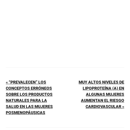
o
p
tir
o
p
k
« “PREVALECEN” LOS
MUY ALTOS NIVELES DE
CONCEPTOS ERRÓNEOS
LIPOPROTEÍNA (A) EN
SOBRE LOS PRODUCTOS
ALGUNAS MUJERES
NATURALES PARA LA
AUMENTAN EL RIESGO
SALUD EN LAS MUJERES
CARDIOVASCULAR »
POSMENOPÁUSICAS