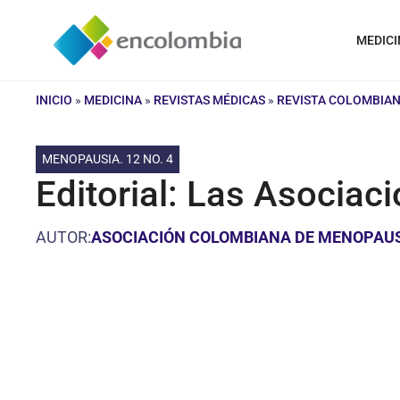
Saltar
al
MEDICI
contenido
INICIO
»
MEDICINA
»
REVISTAS MÉDICAS
»
REVISTA COLOMBIAN
MENOPAUSIA. 12 NO. 4
Editorial: Las Asociac
AUTOR:
ASOCIACIÓN COLOMBIANA DE MENOPAU