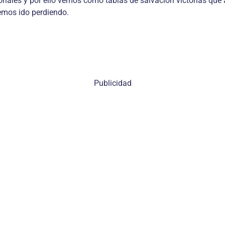
les y por ello vemos como tablas de salvación victorias que a
hemos ido perdiendo.
Publicidad