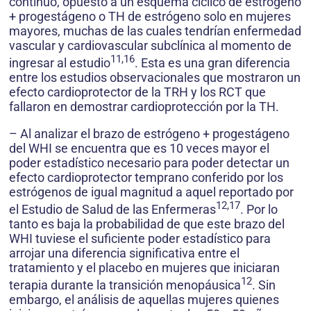
continuo, opuesto a un esquema cíclico de estrógeno
+ progestágeno o TH de estrógeno solo en mujeres
mayores, muchas de las cuales tendrían enfermedad
vascular y cardiovascular subclínica al momento de
11,16
ingresar al estudio
. Esta es una gran diferencia
entre los estudios observacionales que mostraron un
efecto cardioprotector de la TRH y los RCT que
fallaron en demostrar cardioprotección por la TH.
– Al analizar el brazo de estrógeno + progestágeno
del WHI se encuentra que es 10 veces mayor el
poder estadístico necesario para poder detectar un
efecto cardioprotector temprano conferido por los
estrógenos de igual magnitud a aquel reportado por
12,17
el Estudio de Salud de las Enfermeras
. Por lo
tanto es baja la probabilidad de que este brazo del
WHI tuviese el suficiente poder estadístico para
arrojar una diferencia significativa entre el
tratamiento y el placebo en mujeres que iniciaran
12
terapia durante la transición menopáusica
. Sin
embargo, el análisis de aquellas mujeres quienes