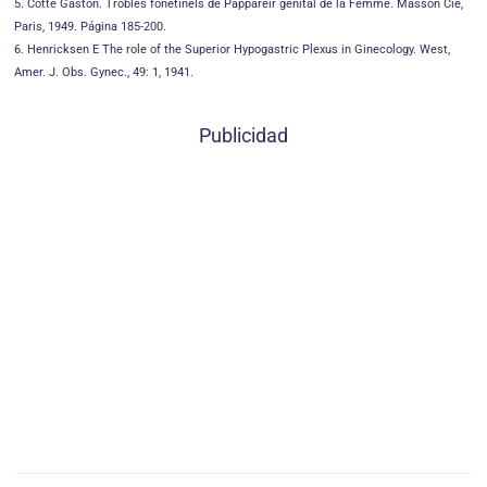
5. Cotte Gaston. Trobles fonetinels de Pappareir genital de la Femme. Masson Cie,
Paris, 1949. Página 185-200.
6. Henricksen E The role of the Superior Hypogastric Plexus in Ginecology. West,
Amer. J. Obs. Gynec., 49: 1, 1941.
Publicidad