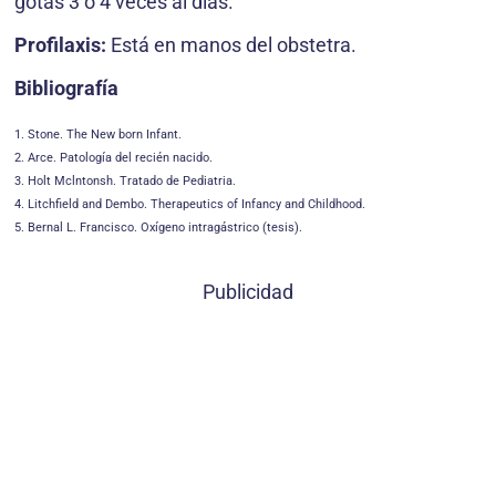
gotas 3 o 4 veces al días.
Profilaxis:
Está en manos del obstetra.
Bibliografía
1. Stone. The New born Infant.
2. Arce. Patología del recién nacido.
3. Holt Mclntonsh. Tratado de Pediatria.
4. Litchfield and Dembo. Therapeutics of Infancy and Childhood.
5. Bernal L. Francisco. Oxígeno intragástrico (tesis).
Publicidad