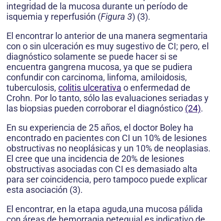
integridad de la mucosa durante un período de
isquemia y reperfusión (
Figura 3
) (3).
El encontrar lo anterior de una manera segmentaria
con o sin ulceración es muy sugestivo de CI; pero, el
diagnóstico solamente se puede hacer si se
encuentra gangrena mucosa, ya que se pudiera
confundir con carcinoma, linfoma, amiloidosis,
tuberculosis,
colitis ulcerativa
o enfermedad de
Crohn. Por lo tanto, sólo las evaluaciones seriadas y
las biopsias pueden corroborar el diagnóstico
(24)
.
En su experiencia de 25 años, el doctor Boley ha
encontrado en pacientes con CI un 10% de lesiones
obstructivas no neoplásicas y un 10% de neoplasias.
El cree que una incidencia de 20% de lesiones
obstructivas asociadas con CI es demasiado alta
para ser coincidencia, pero tampoco puede explicar
esta asociación (3).
El encontrar, en la etapa aguda,una mucosa pálida
con áreas de hemorragia petequial es indicativo de