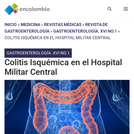
Saltar
Me
al
contenido
INICIO
»
MEDICINA
»
REVISTAS MÉDICAS
»
REVISTA DE
GASTROENTEROLOGÍA
»
GASTROENTEROLOGÍA. XVI NO.1
»
COLITIS ISQUÉMICA EN EL HOSPITAL MILITAR CENTRAL
GASTROENTEROLOGÍA. XVI NO.1
Colitis Isquémica en el Hospital
Militar Central