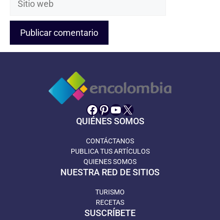
web
Facebook
Pinterest
YouTube
X
QUIÉNES SOMOS
CONTÁCTANOS
PUBLICA TUS ARTÍCULOS
QUIENES SOMOS
NUESTRA RED DE SITIOS
TURISMO
RECETAS
SUSCRÍBETE