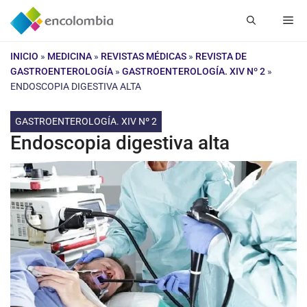
Saltar
Me
al
contenido
INICIO
»
MEDICINA
»
REVISTAS MÉDICAS
»
REVISTA DE
GASTROENTEROLOGÍA
»
GASTROENTEROLOGÍA. XIV Nº 2
»
ENDOSCOPIA DIGESTIVA ALTA
GASTROENTEROLOGÍA. XIV Nº 2
Endoscopia digestiva alta