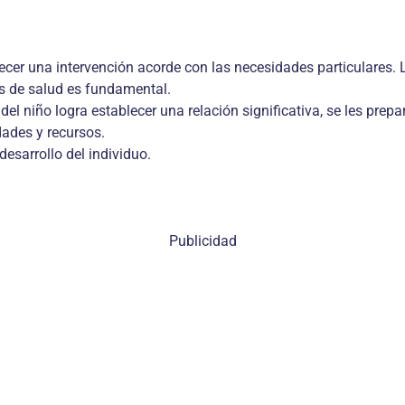
ecer una intervención acorde con las nece­sidades particulares. La
es de salud es fundamental.
l niño logra establecer una relación sig­nificativa, se les prepar
dades y recursos.
desarro­llo del individuo.
Publicidad