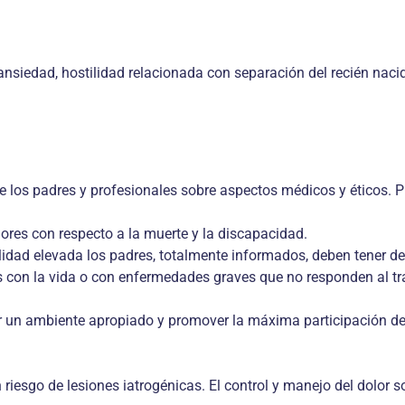
nsiedad, hostilidad relacionada con sepa­ración del recién nacido
e los padres y profesionales sobre aspectos médicos y éticos. 
ores con respecto a la muerte y la discapa­cidad.
idad eleva­da los padres, totalmente informa­dos, deben tener de
s con la vida o con enferme­dades graves que no responden al tr
 un ambien­te apropiado y promover la máxi­ma participación de 
 riesgo de lesiones iatrogénicas. El con­trol y manejo del dolor