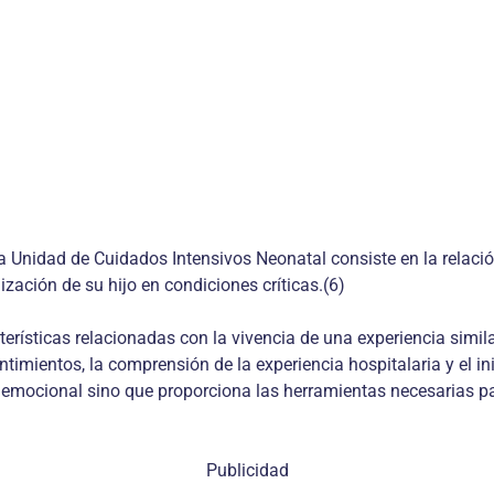
a Unidad de Cui­dados Intensivos Neonatal consiste en la relaci
ación de su hijo en condi­ciones críticas.(6)
terísticas relacio­nadas con la vivencia de una expe­riencia si
timientos, la com­prensión de la experiencia hospitala­ria y el i
 emocional sino que proporciona las herramientas necesa­rias par
Publicidad