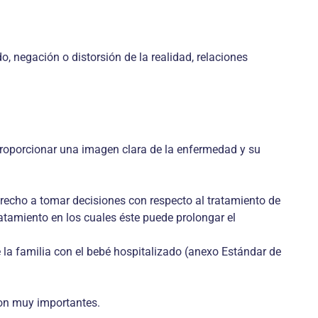
, negación o distorsión de la realidad, relacio­nes
Proporcionar una imagen clara de la enferme­dad y su
recho a tomar decisiones con respecto al trata­miento de
atamiento en los cuales éste pue­de prolongar el
la familia con el bebé hospitalizado (anexo Es­tándar de
 son muy importantes.