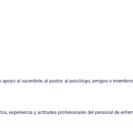
 apoyo al sa­cerdote, al pastor, al psicólogo, ami­gos o miembro
s, experien­cia y actitudes profesionales del per­sonal de enfer