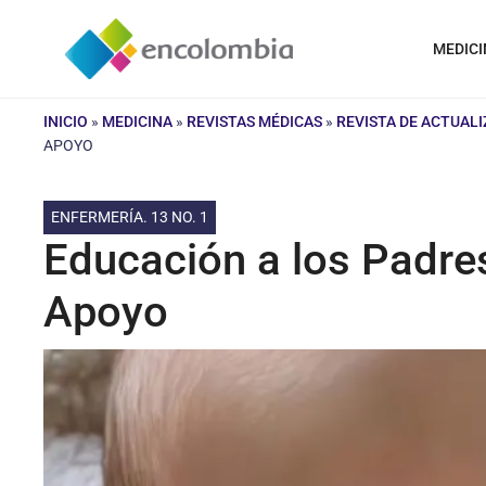
Saltar
al
MEDICI
contenido
INICIO
»
MEDICINA
»
REVISTAS MÉDICAS
»
REVISTA DE ACTUAL
APOYO
ENFERMERÍA. 13 NO. 1
Educación a los Padre
Apoyo