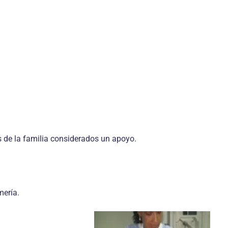
s de la familia consi­derados un apoyo.
mería.