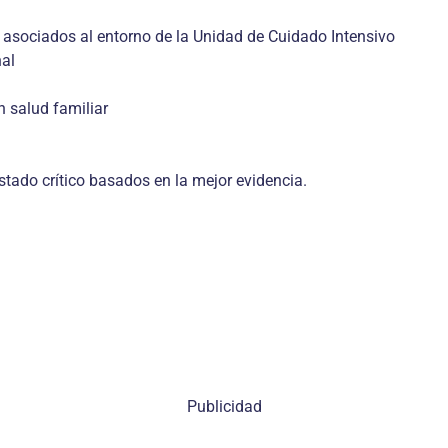
ia asocia­dos al entorno de la Unidad de Cuidado Intensivo
nal
n salud familiar
stado crí­tico basados en la mejor eviden­cia.
Publicidad