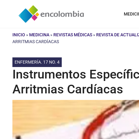
Saltar
al
MEDICI
contenido
INICIO
»
MEDICINA
»
REVISTAS MÉDICAS
»
REVISTA DE ACTUAL
ARRITMIAS CARDÍACAS
ENFERMERÍA. 17 NO. 4
Instrumentos Específi
Arritmias Cardíacas