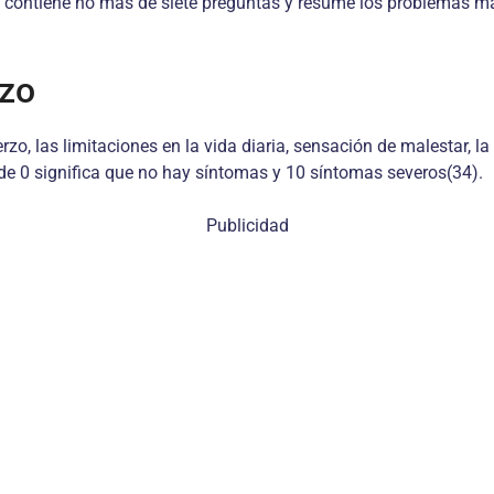
l contiene no más de siete preguntas y resume los problemas má
rzo
zo, las limitaciones en la vida diaria, sensación de malestar, l
nde 0 significa que no hay síntomas y 10 síntomas severos(34).
Publicidad