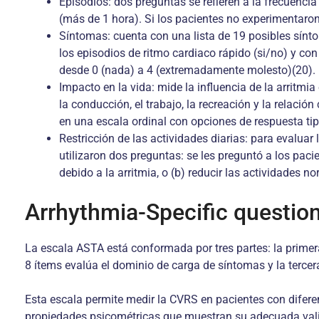
Episodios: dos preguntas se refieren a la frecuencia
(más de 1 hora). Si los pacientes no experimentaro
Síntomas: cuenta con una lista de 19 posibles sínt
los episodios de ritmo cardiaco rápido (si/no) y c
desde 0 (nada) a 4 (extremadamente molesto)(20).
Impacto en la vida: mide la influencia de la arritmia
la conducción, el trabajo, la recreación y la relación
en una escala ordinal con opciones de respuesta ti
Restricción de las actividades diarias: para evaluar
utilizaron dos preguntas: se les preguntó a los paci
debido a la arritmia, o (b) reducir las actividades 
Arrhythmia-Specific questio
La escala ASTA está conformada por tres partes: la prime
8 ítems evalúa el dominio de carga de síntomas y la terc
Esta escala permite medir la CVRS en pacientes con difere
propiedades psicométricas que muestran su adecuada valid