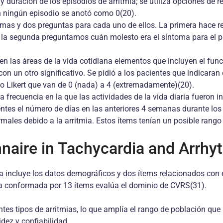
 y duración de los episodios de arritmia; se utiliza opciones de
n ningún episodio se anotó como 0(20).
omas y dos preguntas para cada uno de ellos. La primera hace re
on la segunda preguntamos cuán molesto era el síntoma para el p
 en las áreas de la vida cotidiana elementos que incluyen el func
 con un otro significativo. Se pidió a los pacientes que indicaran
po Likert que van de 0 (nada) a 4 (extremadamente)(20).
 la frecuencia en la que las actividades de la vida diaria fuero
entes el número de días en las anteriores 4 semanas durante los c
normales debido a la arritmia. Estos ítems tenían un posible rang
nnaire in Tachycardia and Arrhy
ra incluye los datos demográficos y dos ítems relacionados con
era conformada por 13 ítems evalúa el dominio de CVRS(31).
ntes tipos de arritmias, lo que amplía el rango de población qu
ez y confiabilidad.