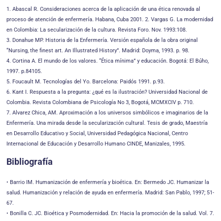
1. Abascal R. Consideraciones acerca de la aplicación de una ética renovada al
proceso de atención de enfermería. Habana, Cuba 2001. 2. Vargas G. La modernidad
en Colombia: La secularización de la cultura. Revista Foro. Nov. 1993:108.
3. Donahue MP. Historia de la Enfermería. Versión española de la obra original
“Nursing, the finest art. An Illustrated History”. Madrid: Doyma, 1993. p. 98.
4. Cortina A. El mundo de los valores. “Ética mínima” y educación. Bogotá: El Búho,
1997. p.84105.
5. Foucault M. Tecnologías del Yo. Barcelona: Paidós 1991. p.93.
6. Kant I. Respuesta a la pregunta: ¿qué es la ilustración? Universidad Nacional de
Colombia. Revista Colombiana de Psicología No 3, Bogotá, MCMXCIV p. 710.
7. Alvarez Chica, AM. Aproximación a los universos simbólicos e imaginarios de la
Enfermería. Una mirada desde la secularización cultural. Tesis de grado, Maestría
en Desarrollo Educativo y Social, Universidad Pedagógica Nacional, Centro
Internacional de Educación y Desarrollo Humano CINDE, Manizales, 1995.
Bibliografía
• Barrio IM. Humanización de enfermería y bioética. En: Bermedo JC. Humanizar la
salud. Humanización y relación de ayuda en enfermería. Madrid: San Pablo, 1997; 51-
67.
• Bonilla C. JC. Bioética y Posmodernidad. En: Hacia la promoción de la salud. Vol. 7.