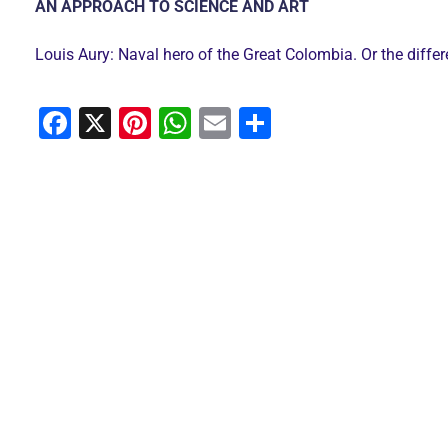
AN APPROACH TO SCIENCE AND ART
Louis Aury: Naval hero of the Great Colombia. Or the diffe
F
X
Pi
W
E
C
a
nt
h
m
o
c
er
at
ai
m
e
e
s
l
p
b
st
A
ar
o
p
tir
o
p
k