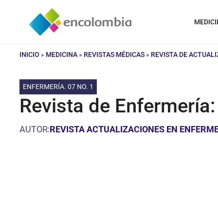
Saltar
al
MEDICI
contenido
INICIO
»
MEDICINA
»
REVISTAS MÉDICAS
»
REVISTA DE ACTUAL
ENFERMERÍA. 07 NO. 1
Revista de Enfermería:
AUTOR:
REVISTA ACTUALIZACIONES EN ENFERME