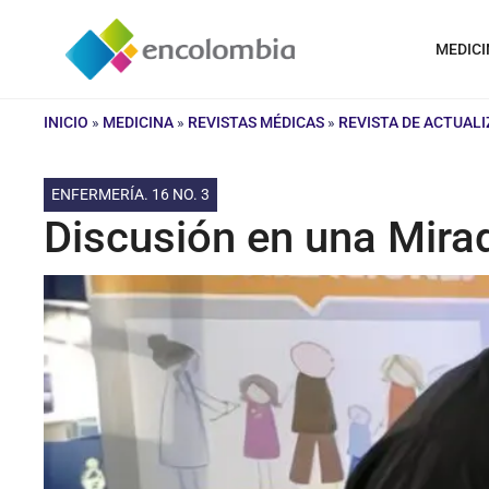
Saltar
al
MEDICI
contenido
INICIO
»
MEDICINA
»
REVISTAS MÉDICAS
»
REVISTA DE ACTUAL
ENFERMERÍA. 16 NO. 3
Discusión en una Mirad