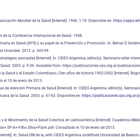
anización Mundial de la Salud [Internet]. 1946 ;1-18. Disponible en:
https://apps.w
s de la Conferencia Internacional de Salud. 1948.
rimaria en Salud (APS) y su papel en la Prevención y Promoción. In: Bernal Ó, Gutiér
es Uniandes. 2012. p. 345-99.
rategias asociadas [Internet]. In: CIDES Argentina, editor(s). Seminario-taller int
lud. 2003. p. 9-36. Available from: https://publicaciones.ops.org.ar/publicacione
a Salud y el Estado Colombiano, Cien años de historia 1902-2002 [Internet]. Bogo
o el 10 de enero de 2013.
cas de Atención Primaria de Salud [Internet]. In: CIDES Argentina, editor(s). Seminar
ana de la Salud. 2003. p. 47-63. Disponible en:
https://publicaciones.ops.org.ar/
ca y el Movimiento de la Salud Colectiva en Latinoamérica [Internet]. Cuadernos Médi
 SP-A+-Filho.Silva+Paim.pdf. Consultado el 10 de enero de 2013.
nternet]. In: Salud OM de la, with CIDES Argentina undefined Universidad de Buenos