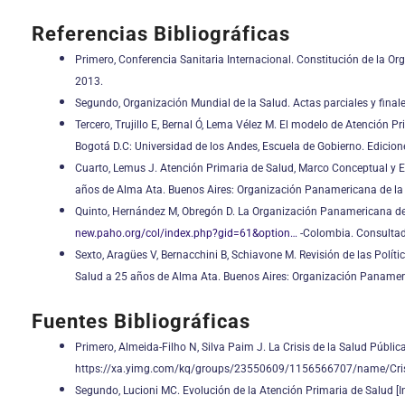
Referencias Bibliográficas
Primero, Conferencia Sanitaria Internacional. Constitución de la Org
2013.
Segundo, Organización Mundial de la Salud. Actas parciales y finale
Tercero, Trujillo E, Bernal Ó, Lema Vélez M. El modelo de Atención P
Bogotá D.C: Universidad de los Andes, Escuela de Gobierno. Edicion
Cuarto, Lemus J. Atención Primaria de Salud, Marco Conceptual y Est
años de Alma Ata. Buenos Aires: Organización Panamericana de la Sa
Quinto, Hernández M, Obregón D. La Organización Panamericana de l
new.paho.org/col/index.php?gid=61&option…
-Colombia. Consultad
Sexto, Aragües V, Bernacchini B, Schiavone M. Revisión de las Políti
Salud a 25 años de Alma Ata. Buenos Aires: Organización Panameric
Fuentes Bibliográficas
Primero, Almeida-Filho N, Silva Paim J. La Crisis de la Salud Públi
https://xa.yimg.com/kq/groups/23550609/1156566707/name/Crisis+
Segundo, Lucioni MC. Evolución de la Atención Primaria de Salud [I