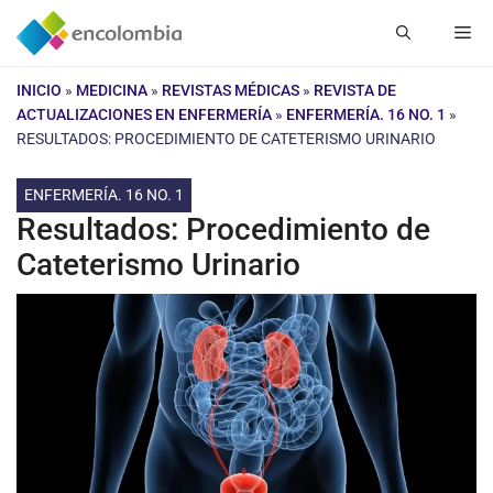
Saltar
Me
al
contenido
INICIO
»
MEDICINA
»
REVISTAS MÉDICAS
»
REVISTA DE
ACTUALIZACIONES EN ENFERMERÍA
»
ENFERMERÍA. 16 NO. 1
»
RESULTADOS: PROCEDIMIENTO DE CATETERISMO URINARIO
ENFERMERÍA. 16 NO. 1
Resultados: Procedimiento de
Cateterismo Urinario