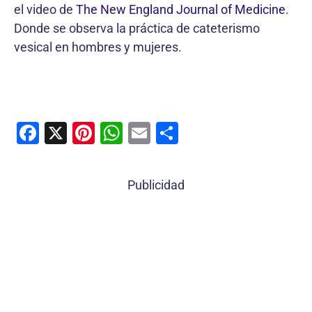
el video de
The New England Journal of Medicine
.
Donde se observa la práctica de cateterismo
vesical en hombres y mujeres.
F
X
Pi
W
E
C
a
nt
h
m
o
c
er
at
ai
m
Publicidad
e
e
s
l
p
b
st
A
ar
o
p
tir
o
p
k