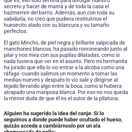
que es, ello sólo serviría para divulgar nuestro
secreto y hacer de mamá y de toda la casa el
hazmerreír del barrio. Además, aun con toda su
sabiduría, no creo que pudiera restituirnos el
huesecito alado con su blancura y su tamaño
perfectos.
El gato Mincho, de piel negra y brillante salpicada de
manchones blancos, ha pasado ronroneando junto al
pilar y nos mira con sus pupilas dilatadas, como si
nada tuviera que ver en el asunto. Pero mi hermanita
ha jurado que ella lo vio entrar a la alcoba como una
ráfaga -cuando salimos un momento a tomar las
medias-nueves y después lo vio salir y dirigirse al
tejado llevando algo entre la boca, como si hubiera
atrapado una mariposa blanca. Por eso no nos queda
la menor duda de que él es el autor de la pilatuna.
Alguien ha sugerido la idea del canje. Si lo
seguimos a donde puede haber ocultado el hueso,
quizás acceda a cambiárnoslo por un ala
chamuscada de pollo: