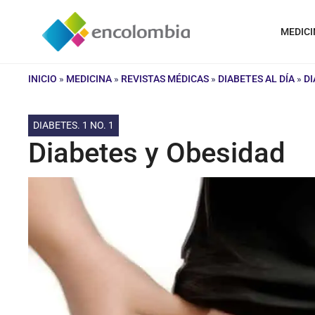
Saltar
al
MEDICI
contenido
INICIO
»
MEDICINA
»
REVISTAS MÉDICAS
»
DIABETES AL DÍA
»
DI
DIABETES. 1 NO. 1
Diabetes y Obesidad