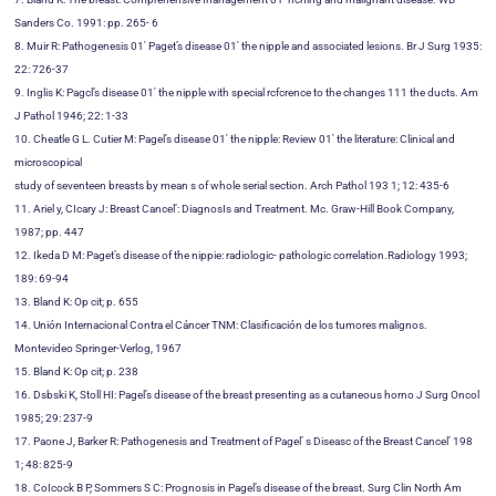
Sanders Co. 1991: pp. 265- 6
8. Muir R: Pathogenesis 01′ Paget’s disease 01′ the nipple and associated lesions. Br J Surg 1935:
22: 726-37
9. Inglis K: Pagcl’s disease 01′ the nipple with special rcfcrence to the changes 111 the ducts. Am
J Pathol 1946; 22: 1-33
10. Cheatle G L. Cutier M: Pagel’s disease 01′ the nipple: Review 01′ the literature: Clinical and
microscopical
study of seventeen breasts by mean s of whole serial section. Arch Pathol 193 1; 12: 435-6
11. Ariel y, CIcary J: Breast Cancel’: DiagnosIs and Treatment. Mc. Graw-Hill Book Company,
1987; pp. 447
12. Ikeda D M: Paget’s disease of the nippie: radiologic- pathologic correlation.Radiology 1993;
189: 69-94
13. Bland K: Op cit; p. 655
14. Unión Internacional Contra el Cáncer TNM: Clasificación de los tumores malignos.
Montevideo Springer-Verlog, 1967
15. Bland K: Op cit; p. 238
16. Dsbski K, Stoll HI: Pagel’s disease of the breast presenting as a cutaneous horno J Surg Oncol
1985; 29: 237-9
17. Paone J, Barker R: Pathogenesis and Treatment of Pagel’ s Diseasc of the Breast Cancel’ 198
1; 48: 825-9
18. CoIcock B P, Sommers S C: Prognosis in Pagel’s disease of the breast. Surg Clin North Am