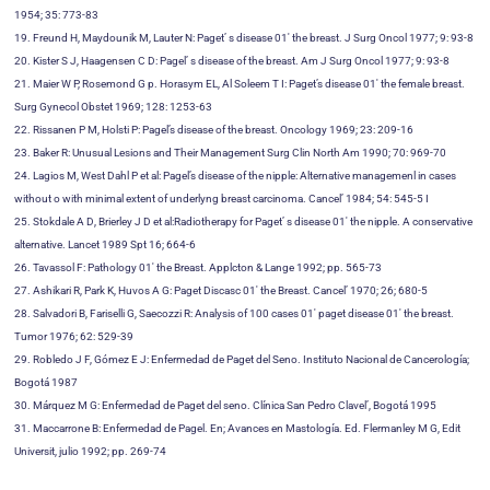
1954; 35: 773-83
19. Freund H, Maydounik M, Lauter N: Paget’ s disease 01′ the breast. J Surg Oncol 1977; 9: 93-8
20. Kister S J, Haagensen C D: Pagel’ s disease of the breast. Am J Surg Oncol 1977; 9: 93-8
21. Maier W P, Rosemond G p. Horasym EL, Al Soleem T I: Paget’s disease 01′ the female breast.
Surg Gynecol Obstet 1969; 128: 1253-63
22. Rissanen P M, Holsti P: Pagel’s disease of the breast. Oncology 1969; 23: 209-16
23. Baker R: Unusual Lesions and Their Management Surg Clin North Am 1990; 70: 969-70
24. Lagios M, West Dahl P et al: Pagel’s disease of the nipple: Alternative managemenl in cases
without o with minimal extent of underlyng breast carcinoma. Cancel’ 1984; 54: 545-5 I
25. Stokdale A D, Brierley J D et al:Radiotherapy for Paget’ s disease 01′ the nipple. A conservative
alternative. Lancet 1989 Spt 16; 664-6
26. Tavassol F: Pathology 01′ the Breast. Applcton & Lange 1992; pp. 565-73
27. Ashikari R, Park K, Huvos A G: Paget Discasc 01′ the Breast. Cancel’ 1970; 26; 680-5
28. Salvadori B, Fariselli G, Saecozzi R: Analysis of 100 cases 01′ paget disease 01′ the breast.
Tumor 1976; 62: 529-39
29. Robledo J F, Gómez E J: Enfermedad de Paget del Seno. Instituto Nacional de Cancerología;
Bogotá 1987
30. Márquez M G: Enfermedad de Paget del seno. Clínica San Pedro Clavel’, Bogotá 1995
31. Maccarrone B: Enfermedad de Pagel. En; Avances en Mastología. Ed. Flermanley M G, Edit
Universit, julio 1992; pp. 269-74