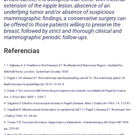
extension of the nipple lesion, abscence of an
underlying tumor and/or absence of suspicious
mammographic findings, a conservative surgery can
be offered to those patients willing to preserve the
breast, followed by strict and thorough clinical and
mammographic periodic follow-ups.
Referencias
1. l. Velpeau A: A Treatise on the Diseases 01′ lhe Breast and Mammary Region. traslated by
Mitchell Hcnry. London. Sydenham Society 1856
2. Paget J: On disease 01′ the mammary areola preceding cancel’ 01′ the mammary gland. SI.
Bartholomew Hospital Reports 1874: 10: 87-9
3. Darier J: Sur une nouvelle forme de psorospennose cutanée: La maladie de Pagel du mame
Ion. C R Soc Biol 1889: 1: 294-7
4. Sagamis S: Eleclron microscopie studies in Pagel’s disease. Med J Osaka Uni 1963: 14: 173-87
5. Sagebiel R: Ultrastructural observation on epidermal cell 111 Pagel’ s disease 01′ the breast. Am
J Pathol 1969: 57: 49-64
6. Torres T R: Tumores de mama. diagnóstico y tratamiento. Interamericana, Mc Graw-Hill 1994:
pp. 235-43
7. Bland K: The breast: Comprehensive Inanagement 01′ hcning and malignant disease. WB