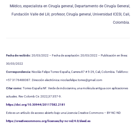
Médico, especialista en Cirugía general, Departamento de Cirugía General,
Fundación Valle del Lili; profesor, Cirugía general, Universidad ICESI, Cali,
Colombia.
Fecha de recibido:
20/03/2022 – Fecha de aceptación: 20/03/2022 – Publicación en línea:
30/03/2022
Correspondencia:
Nicolás Felipe Torres-España, Carrera 87 # 5-29, Cali, Colombia. Teléfono:
+57 3176488387. Dirección electrónica: nicolasfelipe.torres@gmail.com
Citar como:
Torres-España NF. Verde de indocianina, una molécula antigua con aplicaciones
actuales. Rev Colomb Cir. 2022;37:357-9.
https://doi.org/10.30944/20117582.2181
Este es un artículo de acceso abierto bajo una Licencia Creative Commons – BY-NC-ND
https://creativecommons.org/licenses/by-nc-nd/4.0/deed.es