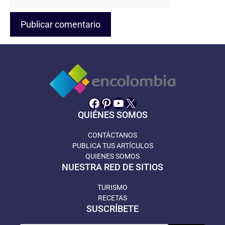
web
Facebook
Pinterest
YouTube
X
QUIÉNES SOMOS
CONTÁCTANOS
PUBLICA TUS ARTÍCULOS
QUIENES SOMOS
NUESTRA RED DE SITIOS
TURISMO
RECETAS
SUSCRÍBETE