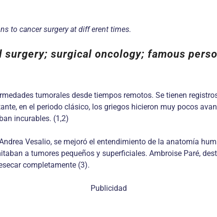
ns to cancer surgery at diff erent times.
l surgery; surgical oncology; famous pers
ermedades tumorales desde tiempos remotos. Se tienen registros
tante, en el periodo clásico, los griegos hicieron muy pocos ava
an incurables. (1,2)
Andrea Vesalio, se mejoró el entendimiento de la anatomía huma
mitaban a tumores pequeños y superficiales. Ambroise Paré, dest
 resecar completamente (3).
Publicidad