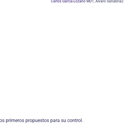
Carlos García-Lozano
MD1, Álvaro Sanabria2
os primeros propuestos para su control.