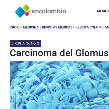
Saltar
al
MEDICI
contenido
INICIO
»
MEDICINA
»
REVISTAS MÉDICAS
»
REVISTA COLOMBIAN
CIRUGÍA. 36 NO. 2
Carcinoma del Glomus 