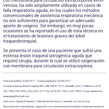
con membrana para circulación extracorpórea veno-
venosa, ha sido amplia­mente utilizada en casos de
falla respiratoria aguda, en los cuales los métodos
convencio­nales de asistencia respiratoria mecánica
no son suficientes para garantizar un adecuado
aporte de oxígeno. Sin embargo, en muy pocas
ocasiones se ha reportado el uso de esta técnica en
el tratamiento de lesiones graves del árbol
traqueobronquial.
Se presenta el caso de una paciente que sufrió una
extensa lesión traqueal iatrogénica aguda que
requirió cirugía, durante la cual se utilizó oxigenación
con membrana para circulación extracorpórea.
Fecha de recibido: 9/08/2017 – Fecha aceptación: 20/09/2017
Correspondencia: Ricardo Zapata, MD, Calle 78b N° 75-21, Medellín, (Ant.) / Teléfonos: (574)
322-7090, 445-2300 y (301) 431-2777; fax: (574) 441-7837 y 441-7869 / Correo electrónico:
razapatag@hotmail.com
Citar como: Zapata R, Naranjo C, Méndez M, Montoya C, Jaramillo JS, Cruz G, et al.
Reconstrucción traqueal bajo oxigenación con membrana para circulación extracorpórea para el