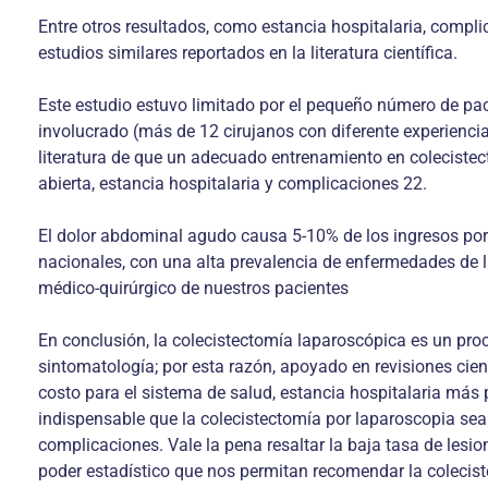
Entre otros resultados, como estancia hos­pitalaria, compli
estudios similares reportados en la literatura científica.
Este estudio estuvo limitado por el pequeño número de paci
involucrado (más de 12 cirujanos con diferente experiencia 
literatura de que un adecuado entrenamiento en colecistec
abierta, estancia hospitalaria y complicaciones 22.
El dolor abdominal agudo causa 5-10% de los ingresos por u
nacionales, con una alta prevalencia de enfermedades de la
médico-quirúrgico de nuestros pa­cientes
En conclusión, la colecistectomía laparoscó­pica es un pr
sinto­matología; por esta razón, apoyado en revisiones ci
costo para el sistema de salud, estancia hospitalaria más p
indispensable que la colecistectomía por laparoscopia se
complicaciones. Vale la pena resaltar la baja tasa de lesio
poder estadístico que nos permitan recomendar la coleci