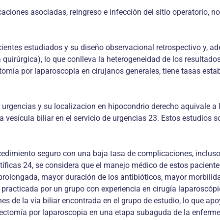
caciones asociadas, reingreso e infección del sitio operatorio, n
entes estudiados y su diseño ob­servacional retrospectivo y, ad
quirúrgica), lo que conlleva la heterogeneidad de los resultados,
tomía por laparos­copia en cirujanos generales, tiene tasas est
rgencias y su localizacion en hipo­condrio derecho aquivale a l
 vesícula biliar en el servicio de urgencias 23. Estos estudios
ocedimiento seguro con una baja tasa de complicaciones, incluso
entíficas 24, se considera que el manejo médico de estos pacien
rolonga­da, mayor duración de los antibióticos, mayor morbilidad
a practicada por un grupo con experiencia en cirugía laparoscó
nes de la vía biliar encontrada en el grupo de estudio, lo que a
stectomía por laparoscopia en una etapa subaguda de la enferm