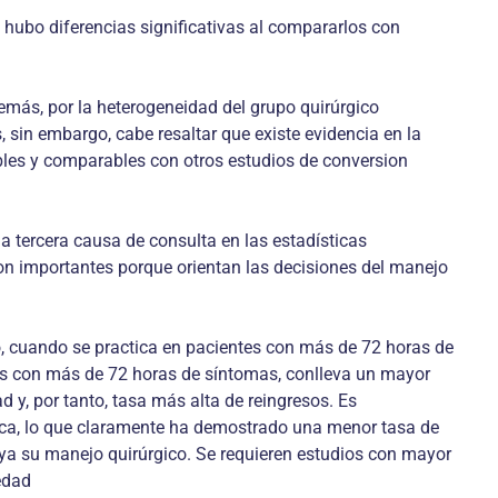
o hubo diferen­cias significativas al compararlos con
emás, por la he­terogeneidad del grupo quirúrgico
 sin embargo, cabe resaltar que exis­te evidencia en la
ables y comparables con otros estudios de conversion
a tercera causa de consulta en las estadísticas
 son importantes porque orientan las decisiones del manejo
, cuando se prac­tica en pacientes con más de 72 horas de
tes con más de 72 horas de sín­tomas, conlleva un mayor
 y, por tanto, tasa más alta de rein­gresos. Es
pica, lo que claramente ha demostrado una menor tasa de
poya su manejo quirúrgico. Se requieren estudios con mayor
edad