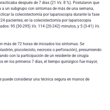
 practicaba después de 7 días (21
Vs
. 8 %). Postularon que
ndía a un subgrupo con síntomas de más de una semana,
acticar la colecistectomía por laparoscopia durante la fase
224 pacientes; en la colecistectomía por laparoscopia
ngados: 95 (30-295)
Vs
. 114 (20-242) minutos, y 5 (3-41)
Vs
.
con más de 72 horas de iniciados los síntomas. Se
lastrón, piocolecisto, necrosis o perfora­ción), presumiendo
ando con la participación de un residente de cirugía
os en los primeros 7 días, el tiempo quirúrgico fue mayor,
o, se puede considerar una técnica segura en manos de