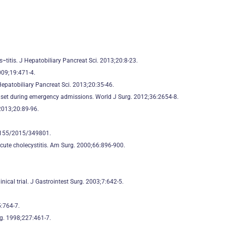
¬titis. J Hepatobiliary Pancreat Sci. 2013;20:8-23.
009;19:471-4.
 Hepatobiliary Pancreat Sci. 2013;20:35-46.
nset during emergency admissions. World J Surg. 2012;36:2654-8.
 2013;20:89-96.
0.1155/2015/349801.
cute cholecystitis. Am Surg. 2000;66:896-900.
nical trial. J Gastrointest Surg. 2003;7:642-5.
5:764-7.
rg. 1998;227:461-7.