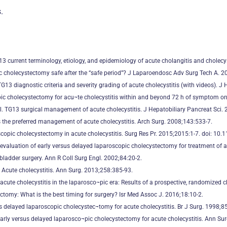
.
13 current terminology, etiology, and epidemiology of acute cholangitis and cholecys
ic cholecystectomy safe after the “safe period”? J Laparoendosc Adv Surg Tech A. 2
13 diagnostic criteria and severity grading of acute cholecystitis (with videos). J
pic cholecystectomy for acu¬te cholecystitis within and beyond 72 h of symptom o
l. TG13 surgical management of acute cholecystitis. J Hepatobiliary Pancreat Sci.
is the preferred management of acute cholecystitis. Arch Surg. 2008;143:533-7.
scopic cholecystectomy in acute cholecystitis. Surg Res Pr. 2015;2015:1-7. doi: 1
evaluation of early versus delayed laparoscopic cholecystectomy for treatment of a
ladder surgery. Ann R Coll Surg Engl. 2002;84:20-2.
. Acute cholecystitis. Ann Surg. 2013;258:385-93.
ute cholecystitis in the laparosco¬pic era: Results of a prospective, randomized cli
ectomy: What is the best timing for surgery? Isr Med Assoc J. 2016;18:10-2.
s delayed laparoscopic cholecystec¬tomy for acute cholecystitis. Br J Surg. 1998;8
early versus delayed laparosco¬pic cholecystectomy for acute cholecystitis. Ann Su