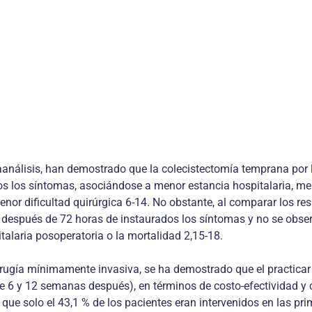
taanálisis, han demostrado que la colecistectomía temprana por 
ia­dos los síntomas, asociándose a menor estancia hospitalaria,
nor dificultad quirúrgica 6-14. No obstante, al comparar los re­
 después de 72 horas de ins­taurados los síntomas y no se observ
italaria posoperatoria o la mortalidad 2,15-18.
irugía mínimamente invasiva, se ha demostrado que el practicar 
re 6 y 12 semanas después), en términos de costo-efectividad y 
ó que solo el 43,1 % de los pacien­tes eran intervenidos en las p