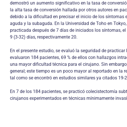
demostró un aumento significativo en la tasa de conver­si
la alta tasa de con­versión hallada por otros autores en 
debido a la dificultad en precisar el inicio de los síntoma
aguda y la subaguda. En la Universidad de Toho en Tokyo, l
practicada des­pués de 7 días de iniciados los síntomas, e
9 (3-32) días, respectivamente 20.
En el presente estudio, se evaluó la seguridad de practica
evaluaron 184 pacien­tes, 69 % de ellos con hallazgos intra
una mayor dificultad técnica para el cirujano. Sin embargo
general; este tiempo es un poco mayor al repor­tado en la r
tal como se encontró en estudios similares ya citados 19-2
En 7 de los 184 pacientes, se practicó colecis­tectomía sub
cirujanos experimen­tados en técnicas mínimamente invas