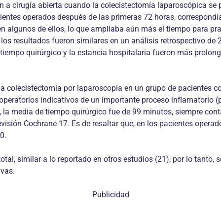
ón a cirugía abierta cuando la colecistectomía laparoscópica se
pacientes operados después de las primeras 72 horas, co­rrespo
s en algunos de ellos, lo que ampliaba aún más el tiempo para pr
os resultados fueron similares en un análisis retrospectivo de 
l tiempo quirúrgico y la estancia hospitalaria fueron más prolo
r la colecistectomía por laparoscopia en un grupo de pacientes 
operatorios indicativos de un importante proceso inflama­torio (p
, la media de tiempo quirúrgico fue de 99 minutos, siempre cont
evisión Cochrane 17. Es de resaltar que, en los pacientes operad
0.
total, similar a lo reportado en otros estudios (21); por lo tant
ivas.
Publicidad