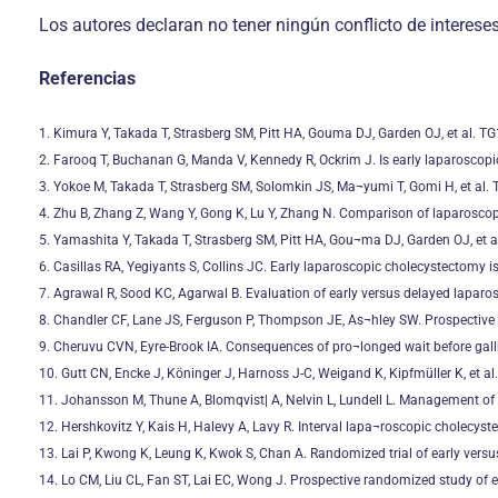
Los autores declaran no tener ningún conflicto de intereses
Referencias
1. Kimura Y, Takada T, Strasberg SM, Pitt HA, Gouma DJ, Garden OJ, et al. TG
2. Farooq T, Buchanan G, Manda V, Kennedy R, Ockrim J. Is early laparoscop
3. Yokoe M, Takada T, Strasberg SM, Solomkin JS, Ma¬yumi T, Gomi H, et al. TG
4. Zhu B, Zhang Z, Wang Y, Gong K, Lu Y, Zhang N. Comparison of laparosco
5. Yamashita Y, Takada T, Strasberg SM, Pitt HA, Gou¬ma DJ, Garden OJ, et a
6. Casillas RA, Yegiyants S, Collins JC. Early laparoscopic cholecystectomy 
7. Agrawal R, Sood KC, Agarwal B. Evaluation of early versus delayed laparo
8. Chandler CF, Lane JS, Ferguson P, Thompson JE, As¬hley SW. Prospective 
9. Cheruvu CVN, Eyre-Brook IA. Consequences of pro¬longed wait before gallb
10. Gutt CN, Encke J, Köninger J, Harnoss J-C, Weigand K, Kipfmüller K, et al
11. Johansson M, Thune A, Blomqvist| A, Nelvin L, Lundell L. Management of ac
12. Hershkovitz Y, Kais H, Halevy A, Lavy R. Interval lapa¬roscopic cholecyst
13. Lai P, Kwong K, Leung K, Kwok S, Chan A. Randomized trial of early versu
14. Lo CM, Liu CL, Fan ST, Lai EC, Wong J. Prospective randomized study of 