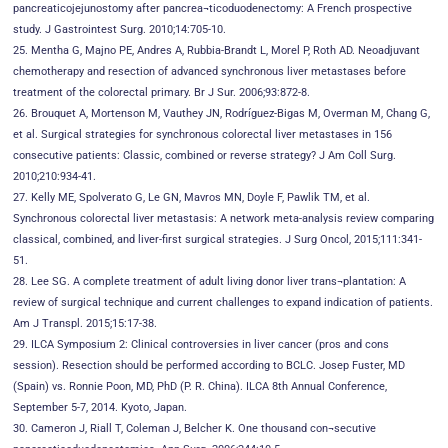
pancreaticojejunostomy after pancrea¬ticoduodenectomy: A French prospective
study. J Gastrointest Surg. 2010;14:705-10.
25. Mentha G, Majno PE, Andres A, Rubbia-Brandt L, Morel P, Roth AD. Neoadjuvant
chemotherapy and resection of advanced synchronous liver metastases before
treatment of the colorectal primary. Br J Sur. 2006;93:872-8.
26. Brouquet A, Mortenson M, Vauthey JN, Rodríguez-Bigas M, Overman M, Chang G,
et al. Surgical strategies for synchronous colorectal liver metastases in 156
consecutive patients: Classic, combined or reverse strategy? J Am Coll Surg.
2010;210:934-41.
27. Kelly ME, Spolverato G, Le GN, Mavros MN, Doyle F, Pawlik TM, et al.
Synchronous colorectal liver metastasis: A network meta-analysis review comparing
classical, combined, and liver-first surgical strategies. J Surg Oncol, 2015;111:341-
51.
28. Lee SG. A complete treatment of adult living donor liver trans¬plantation: A
review of surgical technique and current challenges to expand indication of patients.
Am J Transpl. 2015;15:17-38.
29. ILCA Symposium 2: Clinical controversies in liver cancer (pros and cons
session). Resection should be performed according to BCLC. Josep Fuster, MD
(Spain) vs. Ronnie Poon, MD, PhD (P. R. China). ILCA 8th Annual Conference,
September 5-7, 2014. Kyoto, Japan.
30. Cameron J, Riall T, Coleman J, Belcher K. One thousand con¬secutive