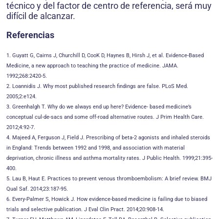
técnico y del factor de centro de referencia, será muy
difícil de alcanzar.
Referencias
1. Guyatt G, Cairns J, Churchill D, CooK D, Haynes B, Hirsh J, et al. Evidence-Based
Medicine, a new approach to teaching the practice of medicine. JAMA.
1992;268:2420-5.
2. Loannidis J. Why most published research findings are false. PLoS Med.
2005;2:e124.
3. Greenhalgh T. Why do we always end up here? Evidence- based medicine’s
conceptual cul-de-sacs and some off-road alternative routes. J Prim Health Care.
2012;4:92-7.
4. Majeed A, Ferguson J, Field J. Prescribing of beta-2 agonists and inhaled steroids
in England: Trends between 1992 and 1998, and association with material
deprivation, chronic illness and asthma mortality rates. J Public Health. 1999;21:395-
400.
5. Lau B, Haut E. Practices to prevent venous thromboembolism: A brief review. BMJ
Qual Saf. 2014;23:187-95.
6. Every-Palmer S, Howick J. How evidence-based medicine is failing due to biased
trials and selective publication. J Eval Clin Pract. 2014;20:908-14.