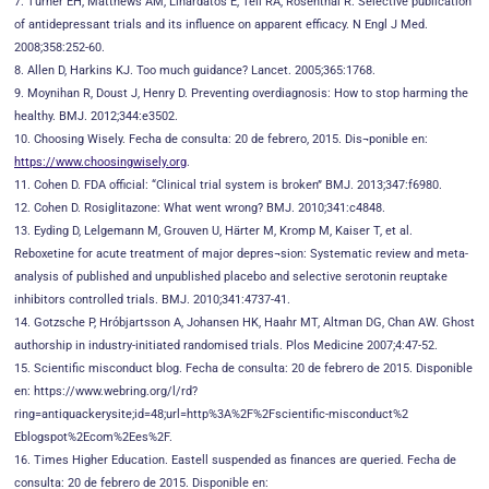
7. Turner EH, Matthews AM, Linardatos E, Tell RA, Rosenthal R. Selective publication
of antidepressant trials and its influence on apparent efficacy. N Engl J Med.
2008;358:252-60.
8. Allen D, Harkins KJ. Too much guidance? Lancet. 2005;365:1768.
9. Moynihan R, Doust J, Henry D. Preventing overdiagnosis: How to stop harming the
healthy. BMJ. 2012;344:e3502.
10. Choosing Wisely. Fecha de consulta: 20 de febrero, 2015. Dis¬ponible en:
https://www.choosingwisely.org
.
11. Cohen D. FDA official: “Clinical trial system is broken” BMJ. 2013;347:f6980.
12. Cohen D. Rosiglitazone: What went wrong? BMJ. 2010;341:c4848.
13. Eyding D, Lelgemann M, Grouven U, Härter M, Kromp M, Kaiser T, et al.
Reboxetine for acute treatment of major depres¬sion: Systematic review and meta-
analysis of published and unpublished placebo and selective serotonin reuptake
inhibitors controlled trials. BMJ. 2010;341:4737-41.
14. Gotzsche P, Hróbjartsson A, Johansen HK, Haahr MT, Altman DG, Chan AW. Ghost
authorship in industry-initiated randomised trials. Plos Medicine 2007;4:47-52.
15. Scientific misconduct blog. Fecha de consulta: 20 de febrero de 2015. Disponible
en: https://www.webring.org/l/rd?
ring=antiquackerysite;id=48;url=http%3A%2F%2Fscientific-misconduct%2
Eblogspot%2Ecom%2Ees%2F.
16. Times Higher Education. Eastell suspended as finances are queried. Fecha de
consulta: 20 de febrero de 2015. Disponible en: