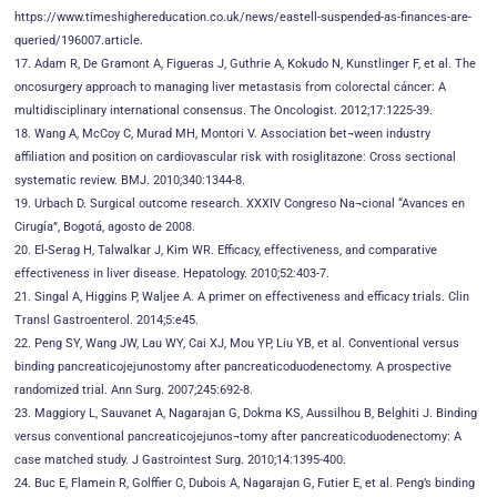
https://www.timeshighereducation.co.uk/news/eastell-suspended-as-finances-are-
queried/196007.article.
17. Adam R, De Gramont A, Figueras J, Guthrie A, Kokudo N, Kunstlinger F, et al. The
oncosurgery approach to managing liver metastasis from colorectal cáncer: A
multidisciplinary international consensus. The Oncologist. 2012;17:1225-39.
18. Wang A, McCoy C, Murad MH, Montori V. Association bet¬ween industry
affiliation and position on cardiovascular risk with rosiglitazone: Cross sectional
systematic review. BMJ. 2010;340:1344-8.
19. Urbach D. Surgical outcome research. XXXIV Congreso Na¬cional “Avances en
Cirugía”, Bogotá, agosto de 2008.
20. El-Serag H, Talwalkar J, Kim WR. Efficacy, effectiveness, and comparative
effectiveness in liver disease. Hepatology. 2010;52:403-7.
21. Singal A, Higgins P, Waljee A. A primer on effectiveness and efficacy trials. Clin
Transl Gastroenterol. 2014;5:e45.
22. Peng SY, Wang JW, Lau WY, Cai XJ, Mou YP, Liu YB, et al. Conventional versus
binding pancreaticojejunostomy after pancreaticoduodenectomy. A prospective
randomized trial. Ann Surg. 2007;245:692-8.
23. Maggiory L, Sauvanet A, Nagarajan G, Dokma KS, Aussilhou B, Belghiti J. Binding
versus conventional pancreaticojejunos¬tomy after pancreaticoduodenectomy: A
case matched study. J Gastrointest Surg. 2010;14:1395-400.
24. Buc E, Flamein R, Golffier C, Dubois A, Nagarajan G, Futier E, et al. Peng’s binding