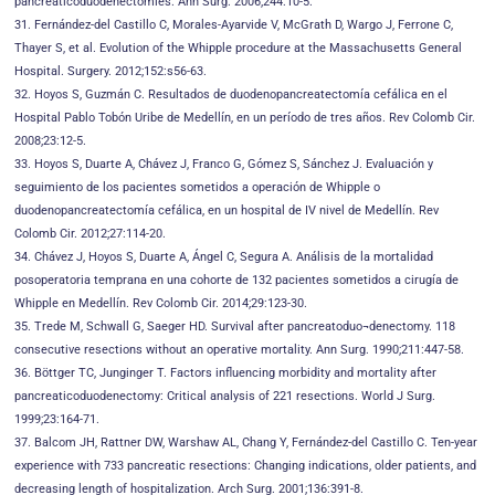
pancreaticoduodenectomies. Ann Surg. 2006;244:10-5.
31. Fernández-del Castillo C, Morales-Ayarvide V, McGrath D, Wargo J, Ferrone C,
Thayer S, et al. Evolution of the Whipple procedure at the Massachusetts General
Hospital. Surgery. 2012;152:s56-63.
32. Hoyos S, Guzmán C. Resultados de duodenopancreatectomía cefálica en el
Hospital Pablo Tobón Uribe de Medellín, en un período de tres años. Rev Colomb Cir.
2008;23:12-5.
33. Hoyos S, Duarte A, Chávez J, Franco G, Gómez S, Sánchez J. Evaluación y
seguimiento de los pacientes sometidos a operación de Whipple o
duodenopancreatectomía cefálica, en un hospital de IV nivel de Medellín. Rev
Colomb Cir. 2012;27:114-20.
34. Chávez J, Hoyos S, Duarte A, Ángel C, Segura A. Análisis de la mortalidad
posoperatoria temprana en una cohorte de 132 pacientes sometidos a cirugía de
Whipple en Medellín. Rev Colomb Cir. 2014;29:123-30.
35. Trede M, Schwall G, Saeger HD. Survival after pancreatoduo¬denectomy. 118
consecutive resections without an operative mortality. Ann Surg. 1990;211:447-58.
36. Böttger TC, Junginger T. Factors influencing morbidity and mortality after
pancreaticoduodenectomy: Critical analysis of 221 resections. World J Surg.
1999;23:164-71.
37. Balcom JH, Rattner DW, Warshaw AL, Chang Y, Fernández-del Castillo C. Ten-year
experience with 733 pancreatic resections: Changing indications, older patients, and
decreasing length of hospitalization. Arch Surg. 2001;136:391-8.