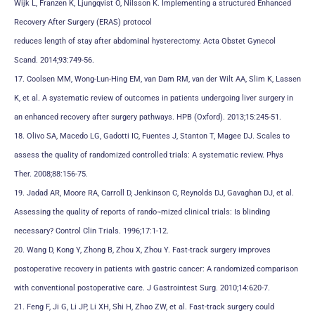
Wijk L, Franzen K, Ljungqvist O, Nilsson K. Implementing a structured Enhanced
Recovery After Surgery (ERAS) protocol
reduces length of stay after abdominal hysterectomy. Acta Obstet Gynecol
Scand. 2014;93:749-56.
17. Coolsen MM, Wong-Lun-Hing EM, van Dam RM, van der Wilt AA, Slim K, Lassen
K, et al. A systematic review of outcomes in patients undergoing liver surgery in
an enhanced recovery after surgery pathways. HPB (Oxford). 2013;15:245-51.
18. Olivo SA, Macedo LG, Gadotti IC, Fuentes J, Stanton T, Magee DJ. Scales to
assess the quality of randomized controlled trials: A systematic review. Phys
Ther. 2008;88:156-75.
19. Jadad AR, Moore RA, Carroll D, Jenkinson C, Reynolds DJ, Gavaghan DJ, et al.
Assessing the quality of reports of rando¬mized clinical trials: Is blinding
necessary? Control Clin Trials. 1996;17:1-12.
20. Wang D, Kong Y, Zhong B, Zhou X, Zhou Y. Fast-track surgery improves
postoperative recovery in patients with gastric cancer: A randomized comparison
with conventional postoperative care. J Gastrointest Surg. 2010;14:620-7.
21. Feng F, Ji G, Li JP, Li XH, Shi H, Zhao ZW, et al. Fast-track surgery could