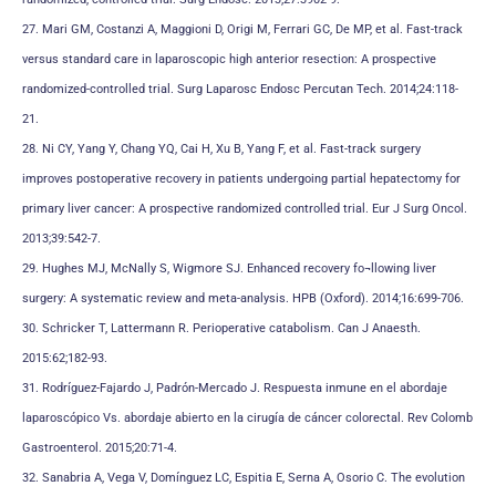
27. Mari GM, Costanzi A, Maggioni D, Origi M, Ferrari GC, De MP, et al. Fast-track
versus standard care in laparoscopic high anterior resection: A prospective
randomized-controlled trial. Surg Laparosc Endosc Percutan Tech. 2014;24:118-
21.
28. Ni CY, Yang Y, Chang YQ, Cai H, Xu B, Yang F, et al. Fast-track surgery
improves postoperative recovery in patients undergoing partial hepatectomy for
primary liver cancer: A prospective randomized controlled trial. Eur J Surg Oncol.
2013;39:542-7.
29. Hughes MJ, McNally S, Wigmore SJ. Enhanced recovery fo¬llowing liver
surgery: A systematic review and meta-analysis. HPB (Oxford). 2014;16:699-706.
30. Schricker T, Lattermann R. Perioperative catabolism. Can J Anaesth.
2015:62;182-93.
31. Rodríguez-Fajardo J, Padrón-Mercado J. Respuesta inmune en el abordaje
laparoscópico Vs. abordaje abierto en la cirugía de cáncer colorectal. Rev Colomb
Gastroenterol. 2015;20:71-4.
32. Sanabria A, Vega V, Domínguez LC, Espitia E, Serna A, Osorio C. The evolution