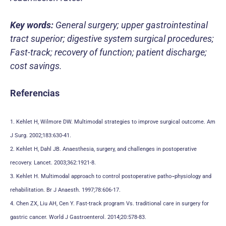
Key words:
General surgery; upper gastrointestinal
tract superior; digestive system surgical procedures;
Fast-track; recovery of function; patient discharge;
cost savings.
Referencias
1. Kehlet H, Wilmore DW. Multimodal strategies to improve surgical outcome. Am
J Surg. 2002;183:630-41.
2. Kehlet H, Dahl JB. Anaesthesia, surgery, and challenges in postoperative
recovery. Lancet. 2003;362:1921-8.
3. Kehlet H. Multimodal approach to control postoperative patho¬physiology and
rehabilitation. Br J Anaesth. 1997;78:606-17.
4. Chen ZX, Liu AH, Cen Y. Fast-track program Vs. traditional care in surgery for
gastric cancer. World J Gastroenterol. 2014;20:578-83.