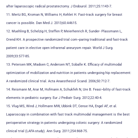
after laparoscopic radical prostatectomy. J Endourol. 2011;25:1143-7.
11. Mertz BG, Kroman N, Williams H, Kehlet H. Fast-track surgery for breast
cancer is possible. Dan Med J. 2013;60:A4615.
12. Muehling B, Schelzig H, Steffen P, Meierhenrich R, Sunder- Plassmann L,
Orend KH. A prospective randomized trial com¬paring traditional and fast-track
patient care in elective open infrarenal aneurysm repair. World J Surg.
2009;33:577-85.
13. Petersen MK, Madsen C, Andersen NT, Soballe K. Efficacy of multimodal
optimization of mobilization and nutrition in patients undergoing hip replacement:
A randomized clinical trial. Acta Anaesthesiol Scand. 2006;50:712-7.
14. Reismann M, Arar M, Hofmann A, Schukfeh N, Ure B. Feasi¬bility of fast-track
elements in pediatric surgery. Eur J Pediatr Surg. 2012;22:40-4.
15. Vlug MS, Wind J, Hollmann MW, Ubbink DT, Cense HA, Engel AF, et al.
Laparoscopy in combination with fast track multimodal management is the best
perioperative strategy in patients undergoing colonic surgery: A randomized
clinical trial (LAFA-study). Ann Surg. 2011;254:868-75.