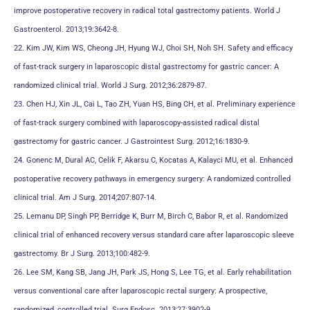
improve postoperative recovery in radical total gastrectomy patients. World J
Gastroenterol. 2013;19:3642-8.
22. Kim JW, Kim WS, Cheong JH, Hyung WJ, Choi SH, Noh SH. Safety and efficacy
of fast-track surgery in laparoscopic distal gastrectomy for gastric cancer: A
randomized clinical trial. World J Surg. 2012;36:2879-87.
23. Chen HJ, Xin JL, Cai L, Tao ZH, Yuan HS, Bing CH, et al. Preliminary experience
of fast-track surgery combined with laparoscopy-assisted radical distal
gastrectomy for gastric cancer. J Gastrointest Surg. 2012;16:1830-9.
24. Gonenc M, Dural AC, Celik F, Akarsu C, Kocatas A, Kalayci MU, et al. Enhanced
postoperative recovery pathways in emergency surgery: A randomized controlled
clinical trial. Am J Surg. 2014;207:807-14.
25. Lemanu DP, Singh PP, Berridge K, Burr M, Birch C, Babor R, et al. Randomized
clinical trial of enhanced recovery versus standard care after laparoscopic sleeve
gastrectomy. Br J Surg. 2013;100:482-9.
26. Lee SM, Kang SB, Jang JH, Park JS, Hong S, Lee TG, et al. Early rehabilitation
versus conventional care after laparoscopic rectal surgery: A prospective,
randomized, controlled trial. Surg Endosc. 2013;27:3902-9.