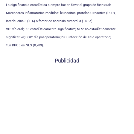
La significancia estadística siempre fue en favor al grupo de
fast-track
.
Marcadores inflamatorios medidos: leucocitos, proteína C reactiva (PCR),
interleucina 6 (IL-6) o factor de necrosis tumoral α (TNFα).
VO: vía oral; ES: estadísticamente significativo; NES: no estadísticamente
significativo; DOP: día posoperatorio; ISO: infección de sitio operatorio;
*En DPO5 es NES (0,789).
Publicidad