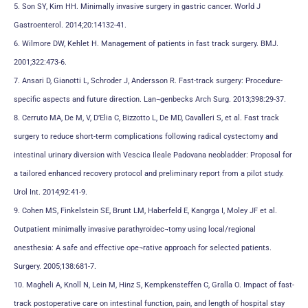
5. Son SY, Kim HH. Minimally invasive surgery in gastric cancer. World J
Gastroenterol. 2014;20:14132-41.
6. Wilmore DW, Kehlet H. Management of patients in fast track surgery. BMJ.
2001;322:473-6.
7. Ansari D, Gianotti L, Schroder J, Andersson R. Fast-track surgery: Procedure-
specific aspects and future direction. Lan¬genbecks Arch Surg. 2013;398:29-37.
8. Cerruto MA, De M, V, D’Elia C, Bizzotto L, De MD, Cavalleri S, et al. Fast track
surgery to reduce short-term complications following radical cystectomy and
intestinal urinary diversion with Vescica Ileale Padovana neobladder: Proposal for
a tailored enhanced recovery protocol and preliminary report from a pilot study.
Urol Int. 2014;92:41-9.
9. Cohen MS, Finkelstein SE, Brunt LM, Haberfeld E, Kangrga I, Moley JF et al.
Outpatient minimally invasive parathyroidec¬tomy using local/regional
anesthesia: A safe and effective ope¬rative approach for selected patients.
Surgery. 2005;138:681-7.
10. Magheli A, Knoll N, Lein M, Hinz S, Kempkensteffen C, Gralla O. Impact of fast-
track postoperative care on intestinal function, pain, and length of hospital stay