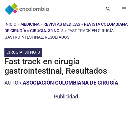
Saltar
Me
al
contenido
INICIO
»
MEDICINA
»
REVISTAS MÉDICAS
»
REVISTA COLOMBIANA
DE CIRUGÍA
»
CIRUGÍA. 30 NO. 3
»
FAST TRACK EN CIRUGÍA
GASTROINTESTINAL, RESULTADOS
CIRUGÍA. 30 NO. 3
Fast track en cirugía
gastrointestinal, Resultados
AUTOR:
ASOCIACIÓN COLOMBIANA DE CIRUGÍA
Publicidad