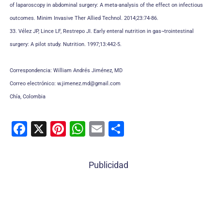
of laparoscopy in abdominal surgery: A meta-analysis of the effect on infectious
outcomes. Minim Invasive Ther Allied Technol. 2014;23:74-86.
33. Vélez JP, Lince LF, Restrepo JI. Early enteral nutrition in gas¬trointestinal
surgery: A pilot study. Nutrition. 1997;13:442-5.
Correspondencia: William Andrés Jiménez, MD
Correo electrónico: w.jimenez.md@gmail.com
Chía, Colombia
F
X
Pi
W
E
C
a
nt
h
m
o
c
er
at
ai
m
Publicidad
e
e
s
l
p
b
st
A
ar
o
p
tir