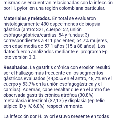
mismas se encuentran relacionadas con la infección
por H. pylori en una región colombiana particular.
Materiales y métodos.
En total se evaluaron
histológicamente 430 especímenes de biopsia
gástrica (antro: 321, cuerpo: 52, unión
esófago/gástrica/cardias: 54 y fundus: 3)
correspondientes a 411 pacientes; 64,7% mujeres,
con edad media de 57,1 años (15 a 88 años). Los
datos fueron analizados mediante el programa Epi
loto versión 3.3.
Resultados.
La gastritis crónica con erosión resultó
ser el hallazgo más frecuente en los segmentos
gástricos evaluados (44,85% en el antro, 48,7% en el
cuerpo y 53,7% en la unión esofagogástrica y el
cardias). Además, cabe resaltar que en el antro fue
observada gastritis crónica atrófica (30,8%),
metaplasia intestinal (32,1%) y displasia (epitelio
atípico ID y IV, 6,8%), respectivamente.
La infección por H. pylori estuvo presente en todas