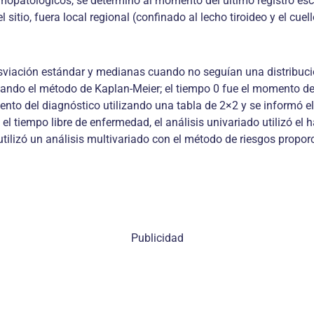
mopatológicos, se determinó al momento del último registro escri
sitio, fuera local regional (confinado al lecho tiroideo y el cuel
viación estándar y medianas cuando no seguían una distribuci
zando el método de Kaplan-Meier; el tiempo 0 fue el momento de l
ento del diagnóstico utilizando una tabla de 2×2 y se informó el
y el tiempo libre de enfermedad, el análisis univariado utilizó el
ilizó un análisis multivariado con el método de riesgos proporc
Publicidad