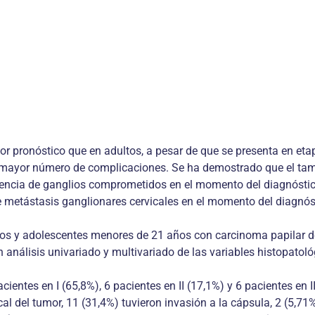
jor pronóstico que en adultos, a pesar de que se presenta en 
n mayor número de complicaciones. Se ha demostrado que el tama
resencia de ganglios comprometidos en el momento del diagnóstico
 metástasis ganglionares cervicales en el momento del diagnóstic
ños y adolescentes menores de 21 años con carcinoma papilar de 
análisis univariado y multivariado de las variables histopatológ
acientes en I (65,8%), 6 pacientes en II (17,1%) y 6 pacientes e
 del tumor, 11 (31,4%) tuvieron invasión a la cápsula, 2 (5,71%