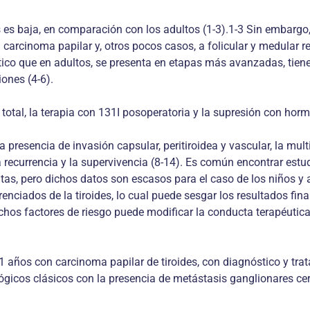
s es baja, en comparación con los adultos (1-3).1-3 Sin embarg
carcinoma papilar y, otros pocos casos, a folicular y medular 
tico que en adultos, se presenta en etapas más avanzadas, tien
ones (4-6).
otal, la terapia con 131I posoperatoria y la supresión con hormo
a presencia de invasión capsular, peritiroidea y vascular, la mu
recurrencia y la supervivencia (8-14). Es común encontrar estudi
tas, pero dichos datos son escasos para el caso de los niños y
enciados de la tiroides, lo cual puede sesgar los resultados fin
ichos factores de riesgo puede modificar la conducta terapéutica
1 años con carcinoma papilar de tiroides, con diagnóstico y tr
ológicos clásicos con la presencia de metástasis ganglionares ce