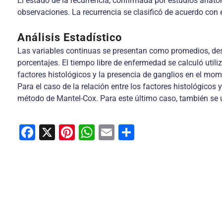
El estado de la recurrencia, confirmada por estudios anato
observaciones. La recurrencia se clasificó de acuerdo con el 
Análisis Estadístico
Las variables continuas se presentan como promedios, des
porcentajes. El tiempo libre de enfermedad se calculó utili
factores histológicos y la presencia de ganglios en el mom
Para el caso de la relación entre los factores histológicos 
método de Mantel-Cox. Para este último caso, también se ut
F
X
Pi
W
E
C
a
nt
h
m
o
c
er
at
ai
m
e
e
s
l
p
b
st
A
ar
o
p
tir