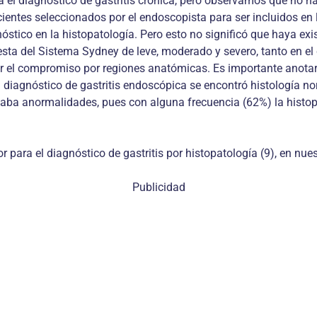
el diagnóstico de gastritis crónica, pero observamos que no hay 
cientes seleccionados por el endoscopista para ser incluidos en l
tico en la histopatología. Pero esto no significó que haya exis
uesta del Sistema Sydney de leve, moderado y severo, tanto en 
ar el compromiso por regiones anatómicas. Es importante anotar
n diagnóstico de gastritis endoscópica se encontró histología 
taba anormalidades, pues con alguna frecuencia (62%) la histop
 para el diagnóstico de gastritis por histopatología (9), en nues
Publicidad