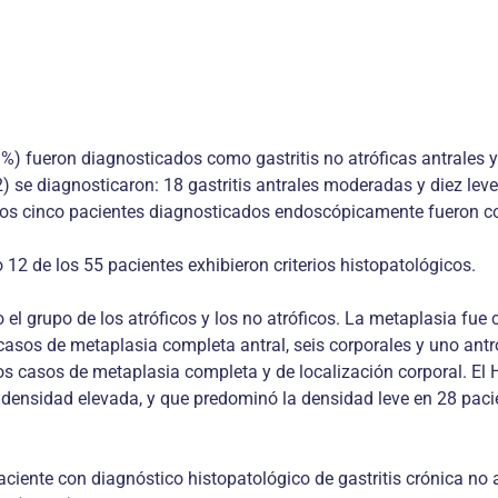
9%) fueron diagnosticados como gastritis no atróficas antrales y
52) se diagnosticaron: 18 gastritis antrales moderadas y diez le
de los cinco pacientes diagnosticados endoscópicamente fueron c
ólo 12 de los 55 pacientes exhibieron criterios histopatológicos.
el grupo de los atróficos y los no atróficos. La metaplasia fue
sos de metaplasia completa antral, seis corporales y uno antro
dos casos de metaplasia completa y de localización corporal. El H
 densidad elevada, y que predominó la densidad leve en 28 pac
aciente con diagnóstico histopatológico de gastritis crónica no 