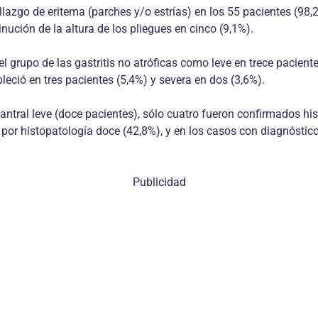
allazgo de eritema (parches y/o estrías) en los 55 pacientes (98,
ución de la altura de los pliegues en cinco (9,1%).
l grupo de las gastritis no atróficas como leve en trece pacien
leció en tres pacientes (5,4%) y severa en dos (3,6%).
antral leve (doce pacientes), sólo cuatro fueron confirmados hi
r histopatología doce (42,8%), y en los casos con diagnóstico de
Publicidad