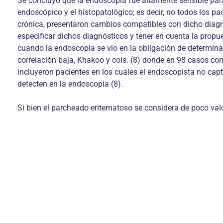
Se concluyó que la endoscopia fue altamente sensible para 
endoscópico y el histopatológico; es decir, no todos los pa
crónica, presentaron cambios compatibles con dicho diagnós
especificar dichos diagnósticos y tener en cuenta la prop
cuando la endoscopia se vio en la obligación de determin
correlación baja, Khakoo y cols. (8) donde en 98 casos co
incluyeron pacientes en los cuales el endoscopista no cap
detecten en la endoscopia (8).
Si bien el parcheado eritematoso se considera de poco valor