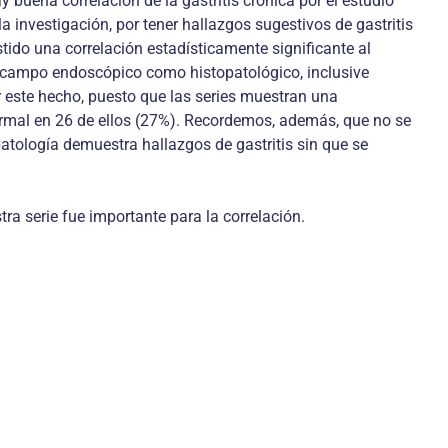
buena correlación de la gastritis crónica por el estudio
a investigación, por tener hallazgos sugestivos de gastritis
tido una correlación estadísticamente significante al
el campo endoscópico como histopatológico, inclusive
 este hecho, puesto que las series muestran una
normal en 26 de ellos (27%). Recordemos, además, que no se
atología demuestra hallazgos de gastritis sin que se
tra serie fue importante para la correlación.