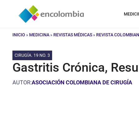
Saltar
al
MEDICI
contenido
INICIO
»
MEDICINA
»
REVISTAS MÉDICAS
»
REVISTA COLOMBIAN
CIRUGÍA. 19 NO. 3
Gastritis Crónica, Res
AUTOR:
ASOCIACIÓN COLOMBIANA DE CIRUGÍA