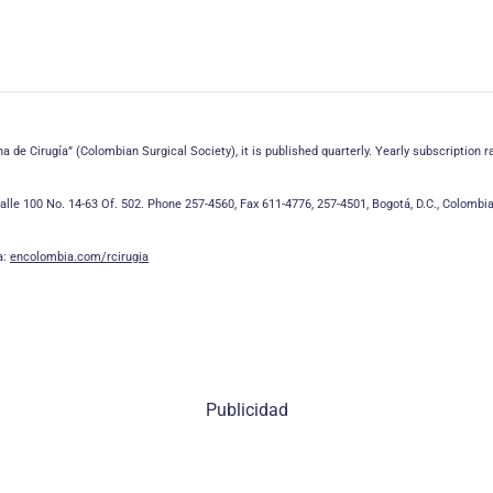
 de Cirugía” (Colombian Surgical Society), it is published quarterly. Yearly subscription r
lle 100 No. 14-63 Of. 502. Phone 257-4560, Fax 611-4776, 257-4501, Bogotá, D.C., Colombia
a:
encolombia.com/rcirugia
Publicidad