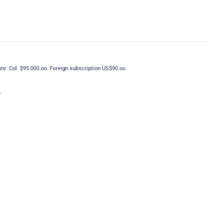
ate: Col. $95.000.oo. Foreign subscription US$90.oo.
.