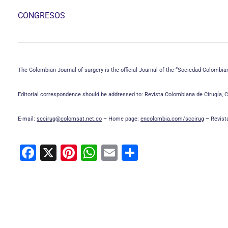
CONGRESOS
The Colombian Journal of surgery is the official Journal of the “Sociedad Colombiana
Editorial correspondence should be addressed to: Revista Colombiana de Cirugía, Ca
E-mail:
sccirug@colomsat.net.co
– Home page:
encolombia.com/sccirug
– Revist
F
X
Pi
W
E
C
a
nt
h
m
o
c
er
at
ai
m
e
e
s
l
p
b
st
A
ar