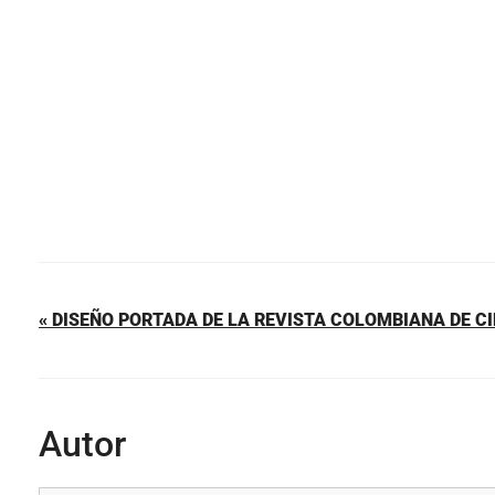
o
p
tir
o
p
k
« DISEÑO PORTADA DE LA REVISTA COLOMBIANA DE C
Autor