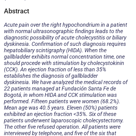
Abstract
Acute pain over the right hypochondrium in a patient
with normal ultrasonographic findings leads to the
diagnostic possibility of acute cholecystitis or biliary
dyskinesia. Confirmation of such diagnosis requires
hepatobiliary scintigraphy (HIDA). When the
gallbladder exhibits normal concentration time, one
should procede with stimulation by cholecystokinin
(CCK). An ejection fraction of less than 35%
establishes the diagnosis of gallbladder
dyskinesia. We have analyzed the medical records of
22 patients managed at Fundación Santa Fe de
Bogotá, in whom HIDA and CCK stimulation was
performed. Fifteen patients were women (68.2%).
Mean age was 40.5 years. Eleven (50%) patients
exhibited an ejection fraction <35%. Six of these
patients underwent laparoscopic cholecystectomy.
The other five refused operation. All patients were
interviewed by telephone, and five of the six that