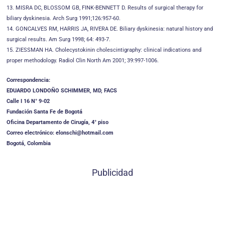
13. MISRA DC, BLOSSOM GB, FINK-BENNETT D. Results of surgical therapy for
biliary dyskinesia. Arch Surg 1991;126:957-60.
14. GONCALVES RM, HARRIS JA, RIVERA DE. Biliary dyskinesia: natural history and
surgical results. Am Surg 1998; 64: 493-7.
15. ZIESSMAN HA. Cholecystokinin cholescintigraphy: clinical indications and
proper methodology. Radiol Clin North Am 2001; 39:997-1006.
Correspondencia:
EDUARDO LONDOÑO SCHIMMER, MD, FACS
Calle I 16 N° 9-02
Fundación Santa Fe de Bogotá
Oficina Departamento de Cirugía, 4° piso
Correo electrónico: elonschi@hotmail.com
Bogotá, Colombia
Publicidad