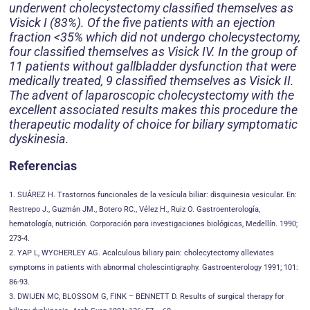
underwent cholecystectomy classified themselves as
Visick I (83%). Of the five patients with an ejection
fraction <35% which did not undergo cholecystectomy,
four classified themselves as Visick IV. In the group of
11 patients without gallbladder dysfunction that were
medically treated, 9 classified themselves as Visick II.
The advent of laparoscopic cholecystectomy with the
excellent associated results makes this procedure the
therapeutic modality of choice for biliary symptomatic
dyskinesia.
Referencias
1. SUÁREZ H. Trastornos funcionales de la vesícula biliar: disquinesia vesicular. En:
Restrepo J., Guzmán JM., Botero RC., Vélez H., Ruiz O. Gastroenterología,
hematología, nutrición. Corporación para investigaciones biológicas, Medellín. 1990;
273-4.
2. YAP L, WYCHERLEY AG. Acalculous biliary pain: cholecytectomy alleviates
symptoms in patients with abnormal cholescintigraphy. Gastroenterology 1991; 101:
86-93.
3. DWIJEN MC, BLOSSOM G, FINK – BENNETT D. Results of surgical therapy for