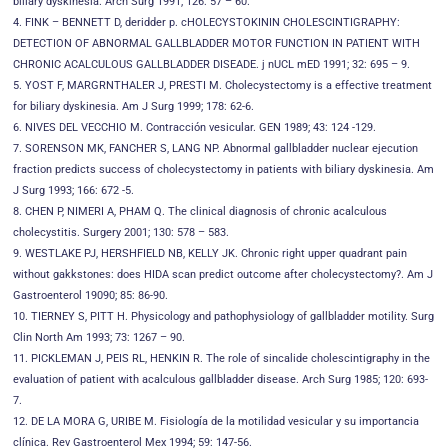
biliary dyskinesia. Arch Surg 1991; 126: 57 – 60.
4. FINK – BENNETT D, deridder p. cHOLECYSTOKININ CHOLESCINTIGRAPHY:
DETECTION OF ABNORMAL GALLBLADDER MOTOR FUNCTION IN PATIENT WITH
CHRONIC ACALCULOUS GALLBLADDER DISEADE. j nUCL mED 1991; 32: 695 – 9.
5. YOST F, MARGRNTHALER J, PRESTI M. Cholecystectomy is a effective treatment
for biliary dyskinesia. Am J Surg 1999; 178: 62-6.
6. NIVES DEL VECCHIO M. Contracción vesicular. GEN 1989; 43: 124 -129.
7. SORENSON MK, FANCHER S, LANG NP. Abnormal gallbladder nuclear ejecution
fraction predicts success of cholecystectomy in patients with biliary dyskinesia. Am
J Surg 1993; 166: 672 -5.
8. CHEN P, NIMERI A, PHAM Q. The clinical diagnosis of chronic acalculous
cholecystitis. Surgery 2001; 130: 578 – 583.
9. WESTLAKE PJ, HERSHFIELD NB, KELLY JK. Chronic right upper quadrant pain
without gakkstones: does HIDA scan predict outcome after cholecystectomy?. Am J
Gastroenterol 19090; 85: 86-90.
10. TIERNEY S, PITT H. Physicology and pathophysiology of gallbladder motility. Surg
Clin North Am 1993; 73: 1267 – 90.
11. PICKLEMAN J, PEIS RL, HENKIN R. The role of sincalide cholescintigraphy in the
evaluation of patient with acalculous gallbladder disease. Arch Surg 1985; 120: 693-
7.
12. DE LA MORA G, URIBE M. Fisiología de la motilidad vesicular y su importancia
clínica. Rev Gastroenterol Mex 1994; 59: 147-56.