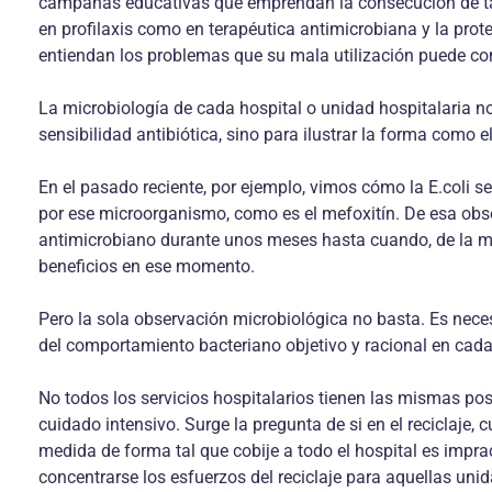
campañas educativas que emprendan la consecución de tal 
en profilaxis como en terapéutica antimicrobiana y la prot
entiendan los problemas que su mala utilización puede co
La microbiología de cada hospital o unidad hospitalaria 
sensibilidad antibiótica, sino para ilustrar la forma como e
En el pasado reciente, por ejemplo, vimos cómo la E.coli se
por ese microorganismo, como es el mefoxitín. De esa obse
antimicrobiano durante unos meses hasta cuando, de la mi
beneficios en ese momento.
Pero la sola observación microbiológica no basta. Es neces
del comportamiento bacteriano objetivo y racional en cad
No todos los servicios hospitalarios tienen las mismas pos
cuidado intensivo. Surge la pregunta de si en el reciclaje,
medida de forma tal que cobije a todo el hospital es impra
concentrarse los esfuerzos del reciclaje para aquellas un