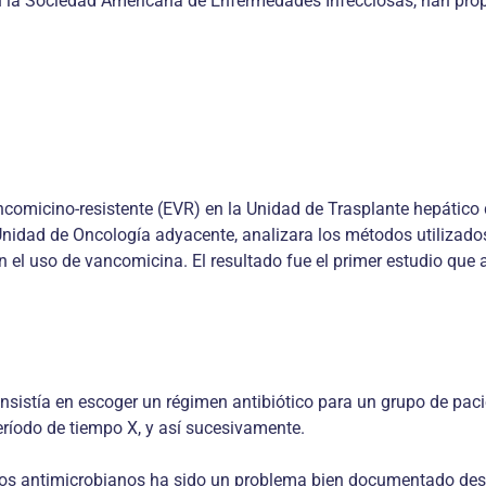
 la Sociedad Americana de Enfermedades Infecciosas, han propue
comicino-resistente (EVR) en la Unidad de Trasplante hepático 
idad de Oncología adyacente, analizara los métodos utilizados e
an el uso de vancomicina. El resultado fue el primer estudio que a
onsistía en escoger un régimen antibiótico para un grupo de paci
ríodo de tiempo X, y así sucesivamente.
 los antimicrobianos ha sido un problema bien documentado desde