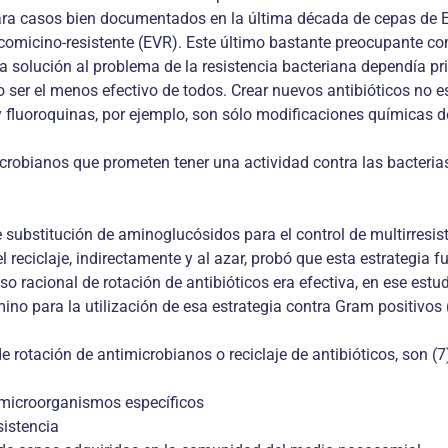
ara casos bien documentados en la última década de cepas de Es
comicino-resistente (EVR). Este último bastante preocupante co
la solución al problema de la resistencia bacteriana dependía p
ser el menos efectivo de todos. Crear nuevos antibióticos no e
 fluoroquinas, por ejemplo, son sólo modificaciones químicas d
robianos que prometen tener una actividad contra las bacterias 
 de substitución de aminoglucósidos para el control de multirre
l reciclaje, indirectamente y al azar, probó que esta estrategia f
so racional de rotación de antibióticos era efectiva, en ese est
ino para la utilización de esa estrategia contra Gram positivos (
rotación de antimicrobianos o reciclaje de antibióticos, son (7
 y microorganismos específicos
sistencia