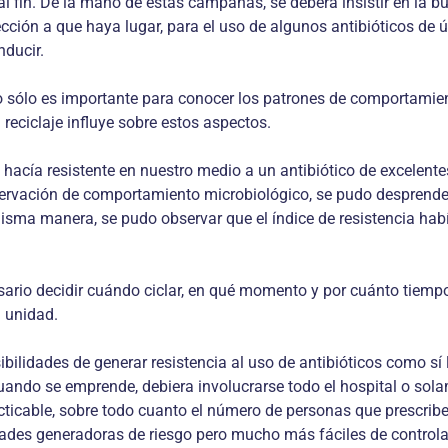
fin. De la mano de estas campañas, se deberá insistir en la bu
ección a que haya lugar, para el uso de algunos antibióticos de 
nducir.
no sólo es importante para conocer los patrones de comportamie
l reciclaje influye sobre estos aspectos.
 hacía resistente en nuestro medio a un antibiótico de excelente
rvación de comportamiento microbiológico, se pudo desprender u
sma manera, se pudo observar que el índice de resistencia habí
ario decidir cuándo ciclar, en qué momento y por cuánto tiempo,
a unidad.
ibilidades de generar resistencia al uso de antibióticos como sí
 cuando se emprende, debiera involucrarse todo el hospital o sol
cticable, sobre todo cuanto el número de personas que prescribe
idades generadoras de riesgo pero mucho más fáciles de controla