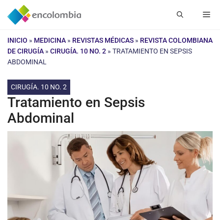
Saltar
Me
al
contenido
INICIO
»
MEDICINA
»
REVISTAS MÉDICAS
»
REVISTA COLOMBIANA
DE CIRUGÍA
»
CIRUGÍA. 10 NO. 2
»
TRATAMIENTO EN SEPSIS
ABDOMINAL
CIRUGÍA. 10 NO. 2
Tratamiento en Sepsis
Abdominal