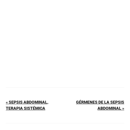
e
e
s
l
p
b
st
A
ar
o
p
tir
o
p
k
« SEPSIS ABDOMINAL,
GÉRMENES DE LA SEPSIS
TERAPIA SISTÉMICA
ABDOMINAL »