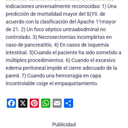
indicaciones universalmente reconocidas: 1) Una
predicción de mortalidad mayor del S(YIi. de
acuerdo con la clasificación del Apache 11mayor
de 21. 2) Un foco séptico untraabodminal no
controlado. 3) Necrosectomías incompletas en
caso de pancreatitis. 4) En casos de isquemia
intestinal. 5)Cuando el paciente ha sido sometido a
múltiples procedimientos. 6) Cuando el excesivo
edema peritoneal impide el cierre adecuado de la
pared. 7) Cuando una hemorragia en capa
incontrolable cxige el empaquetamiento.
F
X
Pi
W
E
C
a
nt
h
m
o
c
er
at
ai
m
Publicidad