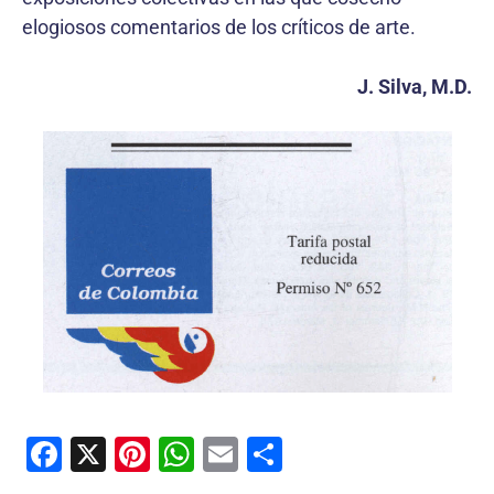
elogiosos comentarios de los críticos de arte.
J. Silva, M.D.
F
X
Pi
W
E
C
a
nt
h
m
o