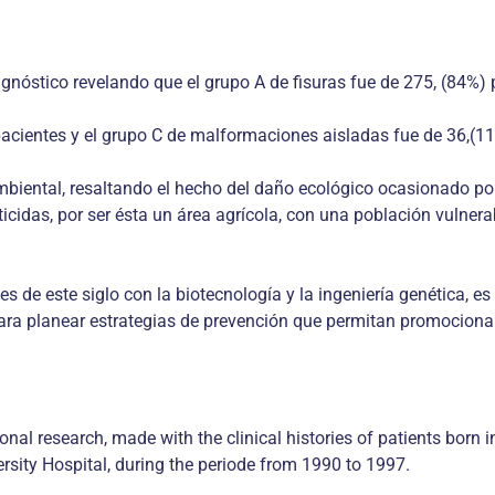
agnóstico revelando que el grupo A de fisuras fue de 275, (84%) 
pacientes y el grupo C de malformaciones aisladas fue de 36,(1
ambiental, resaltando el hecho del daño ecológico ocasionado po
cidas, por ser ésta un área agrícola, con una población vulnerabl
 de este siglo con la biotecnología y la ingeniería genética, es 
a planear estrategias de prevención que permitan promocionar l
tional research, made with the clinical histories of patients born
rsity Hospital, during the periode from 1990 to 1997.