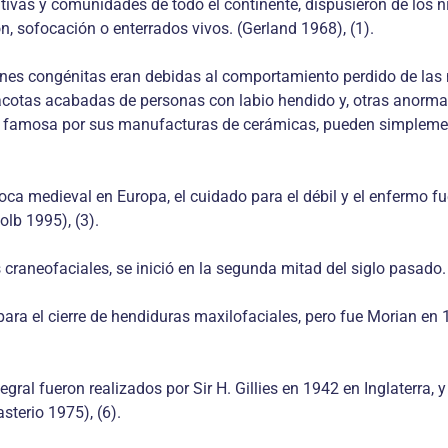
mitivas y comunidades de todo el continente, dispusieron de lo
, sofocación o enterrados vivos. (Gerland 1968), (1).
nes congénitas eran debidas al comportamiento perdido de las m
racotas acabadas de personas con labio hendido y, otras anorm
a, famosa por sus manufacturas de cerámicas, pueden simplemente
época medieval en Europa, el cuidado para el débil y el enfermo fu
olb 1995), (3).
craneofaciales, se inició en la segunda mitad del siglo pasado.
ara el cierre de hendiduras maxilofaciales, pero fue Morian en
ral fueron realizados por Sir H. Gillies en 1942 en Inglaterra, y
sterio 1975), (6).