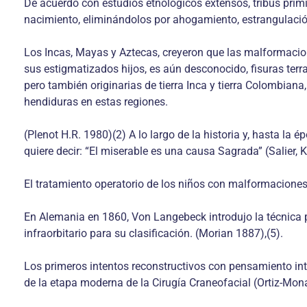
De acuerdo con estudios etnológicos extensos, tribus pri
nacimiento, eliminándolos por ahogamiento, estrangulación
Los Incas, Mayas y Aztecas, creyeron que las malformacio
sus estigmatizados hijos, es aún desconocido, fisuras ter
pero también originarias de tierra Inca y tierra Colombian
hendiduras en estas regiones.
(Plenot H.R. 1980)(2) A lo largo de la historia y, hasta la 
quiere decir: “El miserable es una causa Sagrada” (Salier, K
El tratamiento operatorio de los niños con malformaciones 
En Alemania en 1860, Von Langebeck introdujo la técnica p
infraorbitario para su clasificación. (Morian 1887),(5).
Los primeros intentos reconstructivos con pensamiento integ
de la etapa moderna de la Cirugía Craneofacial (Ortiz-Mona