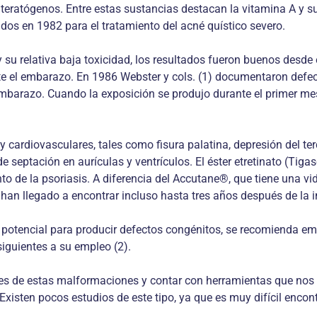
ratógenos. Entre estas sustancias destacan la vitamina A y sus
idos en 1982 para el tratamiento del acné quístico severo.
 y su relativa baja toxicidad, los resultados fueron buenos desde
e el embarazo. En 1986 Webster y cols. (1) documentaron defe
mbarazo. Cuando la exposición se produjo durante el primer mes 
 cardiovasculares, tales como fisura palatina, depresión del ter
de septación en aurículas y ventrículos. El éster etretinato (Tig
to de la psoriasis. A diferencia del Accutane®, que tiene una v
 han llegado a encontrar incluso hasta tres años después de la in
u potencial para producir defectos congénitos, se recomienda e
iguientes a su empleo (2).
res de estas malformaciones y contar con herramientas que nos
Existen pocos estudios de este tipo, ya que es muy difícil enco