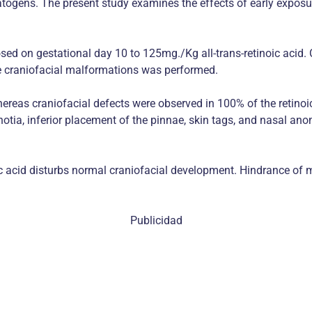
ratogens. The present study examines the effects of early exposur
ed on gestational day 10 to 125mg./Kg all-trans-retinoic acid. C
he craniofacial malformations was performed.
ereas craniofacial defects were observed in 100% of the retinoic
notia, inferior placement of the pinnae, skin tags, and nasal 
ic acid disturbs normal craniofacial development. Hindrance of m
Publicidad