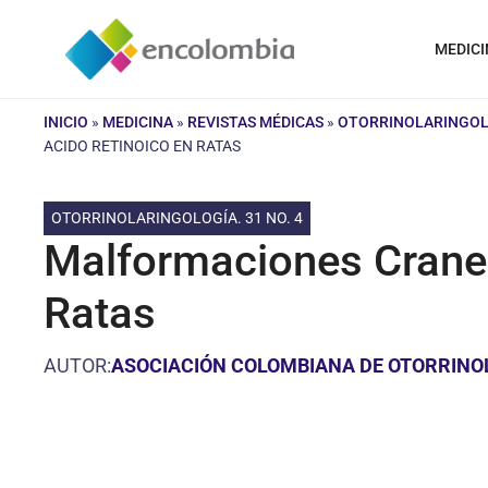
Saltar
al
MEDICI
contenido
INICIO
»
MEDICINA
»
REVISTAS MÉDICAS
»
OTORRINOLARINGOLO
ACIDO RETINOICO EN RATAS
OTORRINOLARINGOLOGÍA. 31 NO. 4
Malformaciones Craneo
Ratas
AUTOR:
ASOCIACIÓN COLOMBIANA DE OTORRINOLA