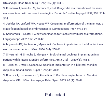
Otolaryngol Head Neck Surg. 1997; 116 (1): 104-6.
3. Kimitsuki T, Inamitsu M, Komune S, et al. Congenital malformation of the inner
ear associated with recurrent meningitis. Eur Arch Otorhinolaryngol 1999; 256: S11-
S14.
4. Jackler RK, Luxford WM, House WF. Congenital malformatios of the inner ear: a
classification based on embryogenesis. Laryngoscope 1987; 97: 2-14.
5. Sennaroglu L, Saatci I. A new casification for Cochleovestibular Malformations.
Laryngoscope 2002; 112: 2230-42.
6. Miyamoto RT, Robbins AJ, Myres WA. Cochlear implatation in the Mondini inner
ear malfornation. Am J Otol. 1986; 7(4): 258-61.
7. Silverstein H, Smouha E, Morgan N. Multichannel cochlear implantation in a
patient with bilateral Mondini deformities. Am J Otol. 1988; 9(6): 451-5.
8. Turrini M, Orzan E, Gabana M. Cochlear implantation in a bilateral Mondini
dysplasia. Scand Audiol Suppl. 1997; 46: 78-81.
9. Daneshi A, Hassanzadeh S, Abasalipur P. Cochlear implantation in Mondini
dysplasia. ORL J Otorhinolaryngol Relat Spec. 2003; 65 (1): 39-44.
Publicidad