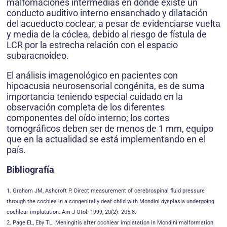
malfomaciones intermedias en donde existe un
conducto auditivo interno ensanchado y dilatación
del acueducto coclear, a pesar de evidenciarse vuelta
y media de la cóclea, debido al riesgo de fístula de
LCR por la estrecha relación con el espacio
subaracnoideo.
El análisis imagenológico en pacientes con
hipoacusia neurosensorial congénita, es de suma
importancia teniendo especial cuidado en la
observación completa de los diferentes
componentes del oído interno; los cortes
tomográficos deben ser de menos de 1 mm, equipo
que en la actualidad se está implementando en el
país.
Bibliografía
1. Graham JM, Ashcroft P. Direct measurement of cerebrospinal fluid pressure
through the cochlea in a congenitally deaf child with Mondini dysplasia undergoing
cochlear implatation. Am J Otol. 1999; 20(2): 205-8.
2. Page EL, Eby TL. Meningitis after cochlear implatation in Mondini malformation.