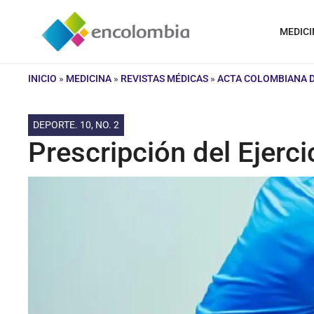
Saltar
al
MEDICI
contenido
INICIO
»
MEDICINA
»
REVISTAS MÉDICAS
»
ACTA COLOMBIANA D
DEPORTE. 10, NO. 2
Prescripción del Ejercic